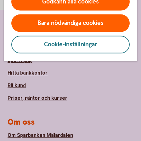
Godkänn alla cookies
Bara nödvändiga cookies
Sidfot
Hitta snabbt
Cookie-inställningar
Kontakt
Spärrhjälp
Hitta bankkontor
Bli kund
Priser, räntor och kurser
Om oss
Om Sparbanken Mälardalen