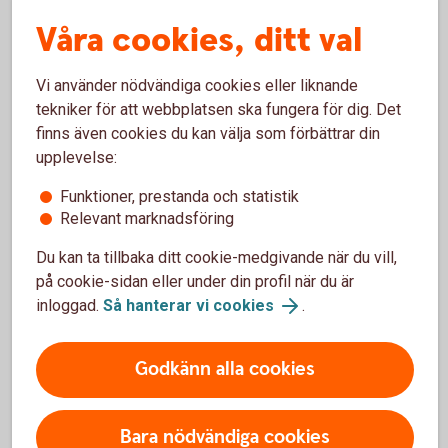
och/eller ska erhålla traktamente. Med Expense
Våra cookies, ditt val
reseräkning kan man byta komplicerade uträkningar mot
redovisat traktamente genom att:
Vi använder nödvändiga cookies eller liknande
Fota kvittot genom appen
tekniker för att webbplatsen ska fungera för dig. Det
Lägg till resa samt ange avreseort och destination för
finns även cookies du kan välja som förbättrar din
inrikes eller utrikes resor
upplevelse:
Spara och skicka
Funktioner, prestanda och statistik
Swedbank och Entercard samarbetar med Dicom Expense,
Relevant marknadsföring
ett företag som gör hantering av kvitton och fakturor
Du kan ta tillbaka ditt cookie-medgivande när du vill,
smidigare.
på cookie-sidan eller under din profil när du är
inloggad.
Så hanterar vi cookies
.
Vill du veta mer om Expense?
Godkänn alla cookies
Gå in på
expense.se/swedbank
eller kontakta
Expense direkt på 08-121 305 80.
Har du eller ditt företag inte Betalkort Företag idag?
Bara nödvändiga cookies