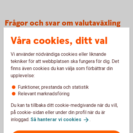
Frågor och svar om valutaväxling
vid kortköp
Våra cookies, ditt val
Varför har ni en funktion för att jämföra avgiften
Vi använder nödvändiga cookies eller liknande
för valutaväxling?
tekniker för att webbplatsen ska fungera för dig. Det
finns även cookies du kan välja som förbättrar din
När kan jag ha nytta av att jämföra avgiften?
upplevelse:
Har bankens valutaväxlingspåslag ändrats?
Funktioner, prestanda och statistik
Relevant marknadsföring
Var kan jag se den faktiska valutaväxlingskursen
Du kan ta tillbaka ditt cookie-medgivande när du vill,
som jag fick på ett köp?
på cookie-sidan eller under din profil när du är
inloggad.
Så hanterar vi
cookies
.
Kan jag kontrollera avgiften för en valutaväxling
på ett framtida kortköp?