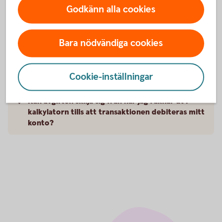
Godkänn alla cookies
Kan jag kontrollera avgiften för ett kortköp som
gjorts tidigare?
Bara nödvändiga cookies
Ingår alla avgifter i kostnaden för en
transaktion?
Cookie-inställningar
Kan avgiften skilja sig från när jag räknar ut i
kalkylatorn tills att transaktionen debiteras mitt
konto?