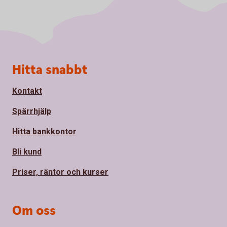
Sidfot
Hitta snabbt
Kontakt
Spärrhjälp
Hitta bankkontor
Bli kund
Priser, räntor och kurser
Om oss