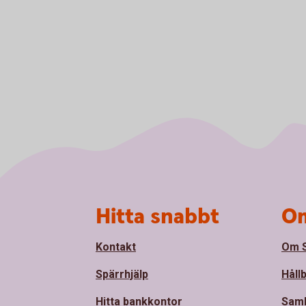
Sidfot
Hitta snabbt
Om
Kontakt
Om S
Spärrhjälp
Håll
Hitta bankkontor
Sam