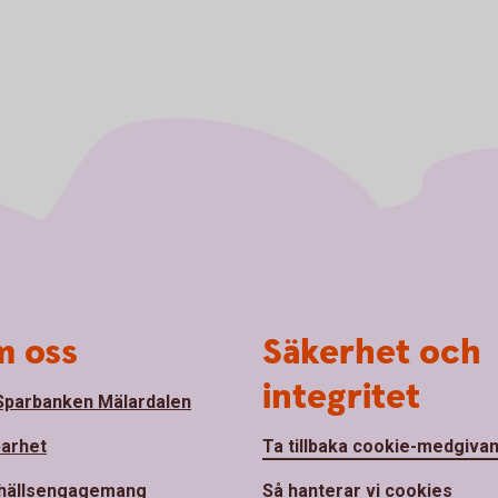
 oss
Säkerhet och
integritet
parbanken Mälardalen
barhet
Ta tillbaka cookie-medgiva
hällsengagemang
Så hanterar vi cookies