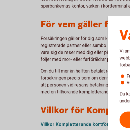
sparbankernas kontor, varken i kortterminal e
För vem gäller försä
V
Försäkringen gäller för dig som kortinnehav
registrerade partner eller sambo samt för b
Vi an
vare sig de reser med dig eller på egen ha
webbp
följer med mor- eller farföräldrar på resa uta
förbä
Om du till mer än hälften betalat resa för a
F
försäkringen precis som om denne själv hade 
R
att personen vid resans betalning hade ett g
med en tillhörande kompletterande kortförsä
Du ka
under
Villkor för Komplett
Villkor Kompletterande kortförsäkring f