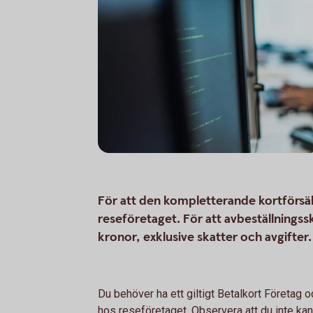
För att den kompletterande kortförsäkri
reseföretaget. För att avbeställnings
kronor, exklusive skatter och avgifte
Du behöver ha ett giltigt Betalkort Företag 
hos reseföretaget. Observera att du inte ka