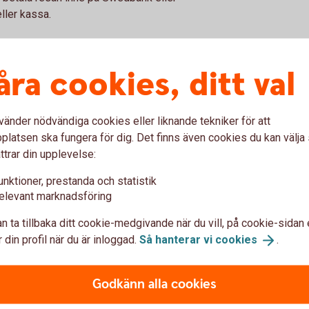
ller kassa.
kringen?
åra cookies, ditt val
are, men även för din make eller maka,
arn under 25 år som fortfarande bor hemma,
vänder nödvändiga cookies eller liknande tekniker för att
nd. Försäkringen omfattar även barnbarn som
latsen ska fungera för dig. Det finns även cookies du kan välj
n föräldrars sällskap.
ttrar din upplevelse:
nnan person än familjemedlem, gäller
unktioner, prestanda och statistik
betalat resan med sitt eget kort, förutsatt
elevant marknadsföring
iltigt kort från Swedbank eller sparbankerna
kring vid resa.
n ta tillbaka ditt cookie-medgivande när du vill, på cookie-sidan 
 din profil när du är inloggad.
Så hanterar vi
cookies
.
erande kortförsäkring
Godkänn alla cookies
ör Betalkort Företag
(extern)