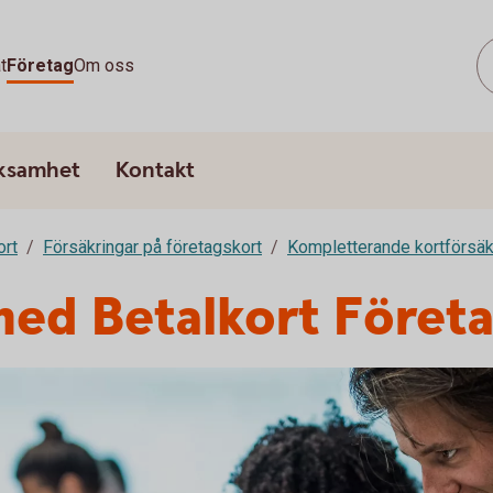
t
Företag
Om oss
rksamhet
Kontakt
ort
Försäkringar på företagskort
Kompletterande kortförsäk
med Betalkort Föret