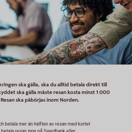
ngen ska gälla, ska du alltid betala direkt till
skyddet ska gälla måste resan kosta minst 1 000
r. Resan ska påbörjas inom Norden.
och betala mer än hälften av resan med kortet
n betala resan inne på Swedbank eller