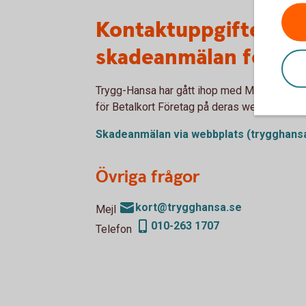
Kontaktuppgifter til
skadeanmälan för Be
Trygg-Hansa har gått ihop med Moderna För
för Betalkort Företag på deras webbplats.
Skadeanmälan via webbplats
(trygghans
Övriga frågor
kort@trygghansa.se
Mejl
010-263 1707
Telefon