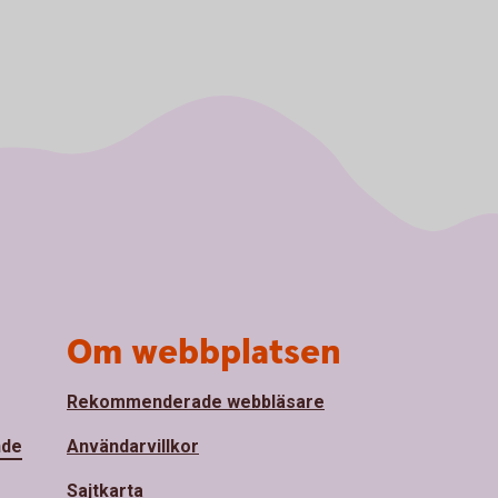
Om webbplatsen
Rekommenderade webbläsare
nde
Användarvillkor
Sajtkarta