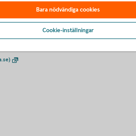
Bara nödvändiga cookies
l Trygg-Hansa och
talkort Företag
Cookie-inställningar
säkringar. Du kan göra skadeanmälan
a.se)