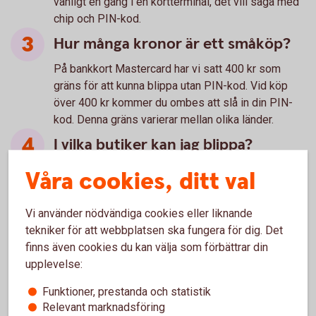
vanligt en gång i en kortterminal, det vill säga med
chip och PIN-kod.
Hur många kronor är ett småköp?
På bankkort Mastercard har vi satt 400 kr som
gräns för att kunna blippa utan PIN-kod. Vid köp
över 400 kr kommer du ombes att slå in din PIN-
kod. Denna gräns varierar mellan olika länder.
I vilka butiker kan jag blippa?
För att du ska kunna blippa ditt kort i butik behöver
Våra cookies, ditt val
terminalen stödja kontaktlösa köp. Än så länge går
det inte att blippa överallt. Leta efter symbolen för
Vi använder nödvändiga cookies eller liknande
kontaktlösa betalningar när du ska betala.
tekniker för att webbplatsen ska fungera för dig. Det
Finns risken att jag blippar av
finns även cookies du kan välja som förbättrar din
misstag om jag är nära en terminal?
upplevelse:
Funktioner, prestanda och statistik
Nej, kortet ska vara intill terminalen för att
Relevant marknadsföring
transaktionen ska gå igenom.