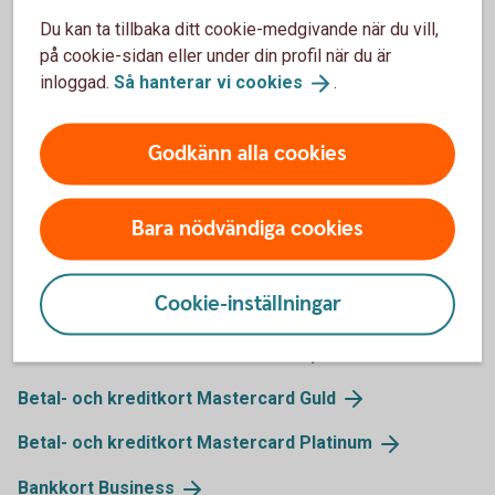
Jag vill inte blippa! Hur gör jag?
Du kan ta tillbaka ditt cookie-medgivande när du vill,
på cookie-sidan eller under din profil när du är
Ring Spärrservice så tar de bort funktionen från ditt
inloggad.
Så hanterar vi
cookies
.
kort.
08-411 10 11
Godkänn alla cookies
Kort med kontaktlös funktion
Bara nödvändiga cookies
Cookie-inställningar
Bankkort
Mastercard
Betal- och kreditkort
Mastercard
Betal- och kreditkort Mastercard
Guld
Betal- och kreditkort Mastercard
Platinum
Bankkort
Business