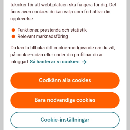
tekniker för att webbplatsen ska fungera för dig. Det
finns även cookies du kan välja som förbättrar din
upplevelse:
Funktioner, prestanda och statistik
Relevant marknadsföring
Du kan ta tillbaka ditt cookie-medgivande när du vill,
Viktig information
på cookie-sidan eller under din profil när du är
inloggad.
Så hanterar vi
cookies
.
Bankgironummer och Plusgironummer kommer
att finnas kvar
OCR som fakturareferens kvarstår
Godkänn alla cookies
Det blir obligatoriskt att ange
betalningsmottagarens namn vid
kontoöverföringar, löneutbetalningar och vid
Bara nödvändiga cookies
bankgiro- och plusgirobetalning
Cookie-inställningar
Fler viktiga