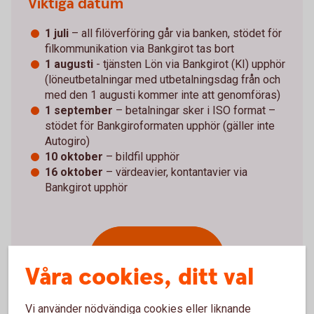
Viktiga datum
1 juli
– all filöverföring går via banken, stödet för
filkommunikation via Bankgirot tas bort
1 augusti
- tjänsten Lön via Bankgirot (KI) upphör
(löneutbetalningar med utbetalningsdag från och
med den 1 augusti kommer inte att genomföras)
1 september
– betalningar sker i ISO format –
stödet för Bankgiroformaten upphör (gäller inte
Autogiro)
10 oktober
– bildfil upphör
16 oktober
– värdeavier, kontantavier via
Bankgirot upphör
Se till att hålla koll
Våra cookies, ditt val
på alla viktiga
datum!
Vi använder nödvändiga cookies eller liknande