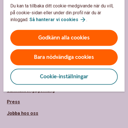
Du kan ta tillbaka ditt cookie-medgivande när du vill,
Hitta bankkontor
på cookie-sidan eller under din profil när du är
inloggad.
Så hanterar vi
cookies
.
Bli kund
Priser, räntor och kurser
Godkänn alla cookies
Om oss
Bara nödvändiga cookies
Om Sparbanken Mälardalen
Cookie-inställningar
Hållbarhet
Samhällsengagemang
Press
Jobba hos oss