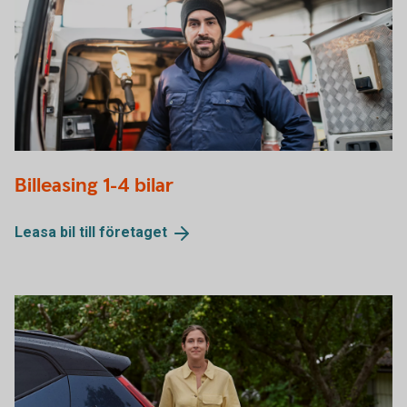
621914182
Billeasing 1-4 bilar
Leasa bil till
företaget