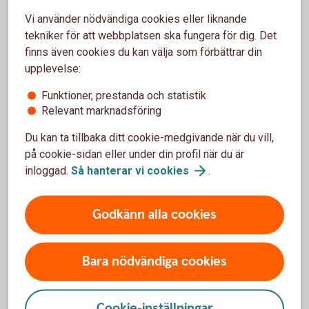
Vi använder nödvändiga cookies eller liknande
tekniker för att webbplatsen ska fungera för dig. Det
Vagnpark via AutoPlan
finns även cookies du kan välja som förbättrar din
upplevelse:
Vagnpark via
AutoPlan
Funktioner, prestanda och statistik
Relevant marknadsföring
Du kan ta tillbaka ditt cookie-medgivande när du vill,
Information om klimatpremie och ansökan
på cookie-sidan eller under din profil när du är
inloggad.
Så hanterar vi
cookies
.
Godkänn alla cookies
Sälja leasingbil
Bara nödvändiga cookies
Ska du sälja din leasingbil? Du kan få en kostnadsfri
värdering och sedan få hjälp att sälja din nuvarande
leasingbil när kontraktet löper ut.
Cookie-inställningar