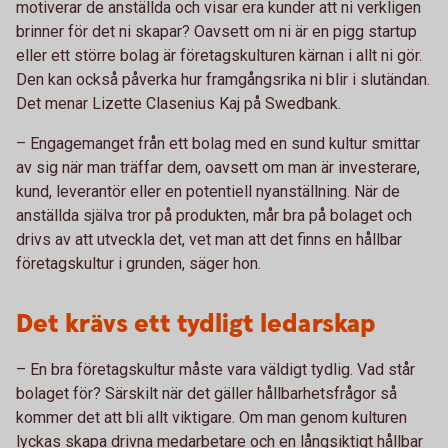
motiverar de anställda och visar era kunder att ni verkligen
brinner för det ni skapar? Oavsett om ni är en pigg startup
eller ett större bolag är företagskulturen kärnan i allt ni gör.
Den kan också påverka hur framgångsrika ni blir i slutändan.
Det menar Lizette Clasenius Kaj på Swedbank.
– Engagemanget från ett bolag med en sund kultur smittar
av sig när man träffar dem, oavsett om man är investerare,
kund, leverantör eller en potentiell nyanställning. När de
anställda själva tror på produkten, mår bra på bolaget och
drivs av att utveckla det, vet man att det finns en hållbar
företagskultur i grunden, säger hon.
Det krävs ett tydligt ledarskap
– En bra företagskultur måste vara väldigt tydlig. Vad står
bolaget för? Särskilt när det gäller hållbarhetsfrågor så
kommer det att bli allt viktigare. Om man genom kulturen
lyckas skapa drivna medarbetare och en långsiktigt hållbar