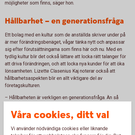
möjligheter som finns, säger hon.
Hållbarhet – en generationsfråga
Ett bolag med en kultur som de anställda skriver under på
är mer förändringsbenäget, vågar tänka nytt och anpassar
sig efter förutsättningarna som finns här och nu. Med en
tydlig kultur blir det också lättare att locka rätt talanger för
att driva förändringen, och att locka nya kunder för att öka
lönsamheten. Lizette Clasenius Kaj noterar också att
hållbarhetsaspekten blir en allt viktigare del av
företagskulturen.
– Hållbarheten är verkligen en generationsfråga. Än så
länge är det “nice to have”, men om ett par år blir det ett
Våra cookies, ditt val
måste att ha hållbarheten integrerad i hela verksamheten
för att kunna attrahera arbetskraft och erbjuda en gångbar
produkt till marknaden, säger hon.
Vi använder nödvändiga cookies eller liknande