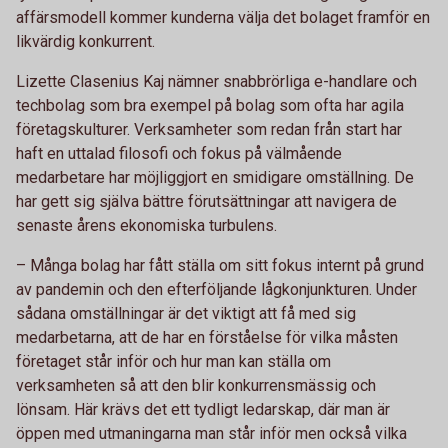
affärsmodell kommer kunderna välja det bolaget framför en
likvärdig konkurrent.
Lizette Clasenius Kaj nämner snabbrörliga e-handlare och
techbolag som bra exempel på bolag som ofta har agila
företagskulturer. Verksamheter som redan från start har
haft en uttalad filosofi och fokus på välmående
medarbetare har möjliggjort en smidigare omställning. De
har gett sig själva bättre förutsättningar att navigera de
senaste årens ekonomiska turbulens.
– Många bolag har fått ställa om sitt fokus internt på grund
av pandemin och den efterföljande lågkonjunkturen. Under
sådana omställningar är det viktigt att få med sig
medarbetarna, att de har en förståelse för vilka måsten
företaget står inför och hur man kan ställa om
verksamheten så att den blir konkurrensmässig och
lönsam. Här krävs det ett tydligt ledarskap, där man är
öppen med utmaningarna man står inför men också vilka