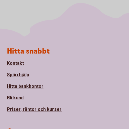
Sidfot
Hitta snabbt
Kontakt
Spärrhjälp
Hitta bankkontor
Bli kund
Priser, räntor och kurser