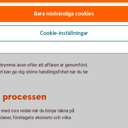
 se finansieringen som en helhet, snarare än
Bara nödvändiga cookies
r köpet
Cookie-inställningar
 både möjligheter och oväntade kostnader.
ra i verksamheten eller förändra
utrymme även efter att affären är genomförd.
et kan ge dig större handlingsfrihet när du tar
 i processen
a med oss redan när du börjar räkna på
planer, företagets ekonomi och vilka
.