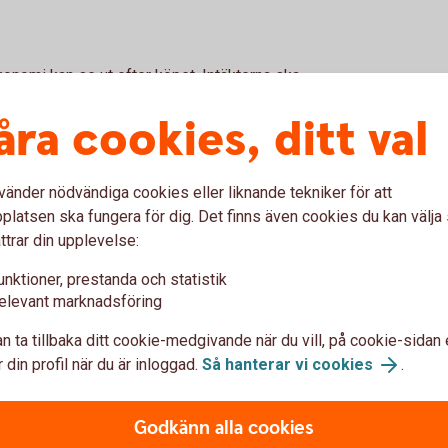
ekonomi kan se ut efter köpet. Intäkterna ska
an även de kostnader som finansieringen för
åra cookies, ditt val
en blicka också framåt. Vad händer med
rna ökar eller en viktig kund försvinner?
vänder nödvändiga cookies eller liknande tekniker för att
latsen ska fungera för dig. Det finns även cookies du kan välj
jälpa dig att se hur känslig kalkylen är och
ttrar din upplevelse:
unktioner, prestanda och statistik
elevant marknadsföring
stå av flera delar
n ta tillbaka ditt cookie-medgivande när du vill, på cookie-sidan 
t. Ofta handlar det om en kombination av eget
 din profil när du är inloggad.
Så hanterar vi cookies
.
Godkänn alla cookies
t på företagets ekonomi, köpeskillingen och