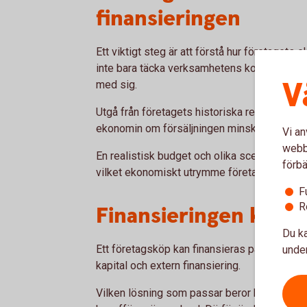
finansieringen
Ett viktigt steg är att förstå hur företagets 
inte bara täcka verksamhetens kostnader, ut
V
med sig.
Utgå från företagets historiska resultat, m
ekonomin om försäljningen minskar, kostnade
Vi an
webbp
En realistisk budget och olika scenarier kan h
förbä
vilket ekonomiskt utrymme företaget har.
F
R
Finansieringen kan be
Du ka
Ett företagsköp kan finansieras på olika sät
under
kapital och extern finansiering.
Vilken lösning som passar beror bland anna