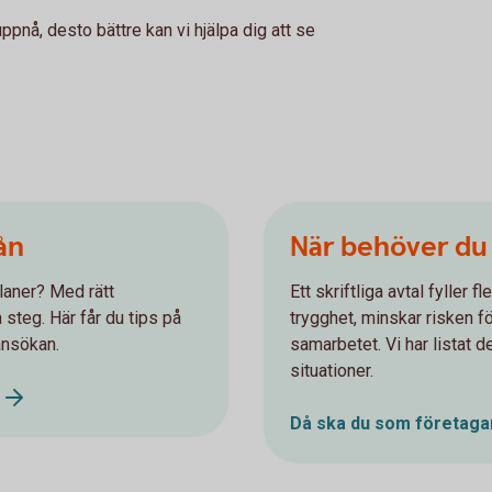
uppnå, desto bättre kan vi hjälpa dig att se
ån
När behöver du h
laner? Med rätt
Ett skriftliga avtal fyller f
 steg. Här får du tips på
trygghet, minskar risken f
ansökan.
samarbetet. Vi har listat de
situationer.
Då ska du som företagare