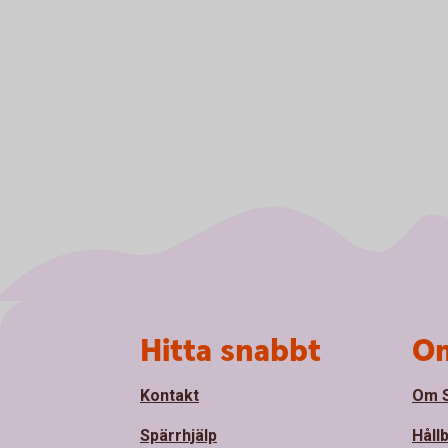
Sidfot
Hitta snabbt
Om
Kontakt
Om S
Spärrhjälp
Håll