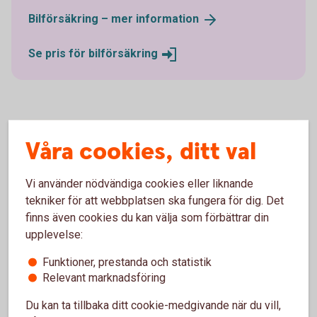
Bilförsäkring – mer
information
Se pris för
bilförsäkring
Våra cookies, ditt val
Ska du köpa bil av en
privatperson?
Vi använder nödvändiga cookies eller liknande
tekniker för att webbplatsen ska fungera för dig. Det
Då kan du ansöka om ett privatlån i stället. Privatlån
finns även cookies du kan välja som förbättrar din
omfattas inte av kampanjrabatten.
upplevelse:
Privatlån
Funktioner, prestanda och statistik
Relevant marknadsföring
Du kan ta tillbaka ditt cookie-medgivande när du vill,