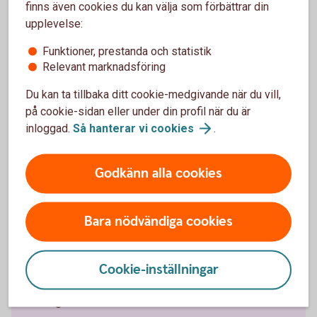
finns även cookies du kan välja som förbättrar din
upplevelse:
Våra kundpaket – när du väl har
Funktioner, prestanda och statistik
blivit kund
Relevant marknadsföring
Du kan ta tillbaka ditt cookie-medgivande när du vill,
på cookie-sidan eller under din profil när du är
inloggad.
Så hanterar vi
cookies
.
Godkänn alla cookies
Bara nödvändiga cookies
Nyckelkund
Cookie-inställningar
Bli Nyckelkund och få banktjänster för din
vardagsekonomi.