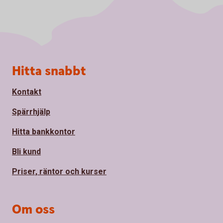
Sidfot
Hitta snabbt
Kontakt
Spärrhjälp
Hitta bankkontor
Bli kund
Priser, räntor och kurser
Om oss