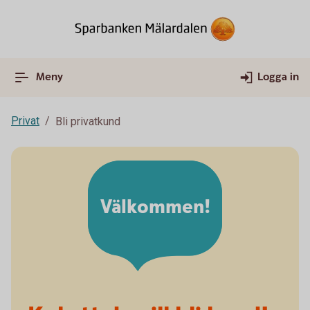
Meny
Logga in
Privat
Bli privatkund
Välkommen!