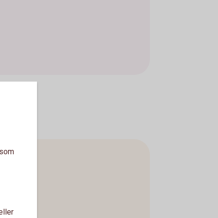
a som
eller