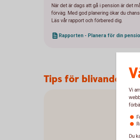
När det är dags att gå i pension är det må
förväg. Med god planering ökar du chansen
Läs vår rapport och förbered dig.
Rapporten - Planera för din pensi
V
Tips för blivande pe
Vi an
webbp
förbä
F
R
Du ka