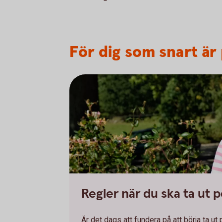
För dig som snart är
Regler när du ska ta ut 
Är det dags att fundera på att börja ta u