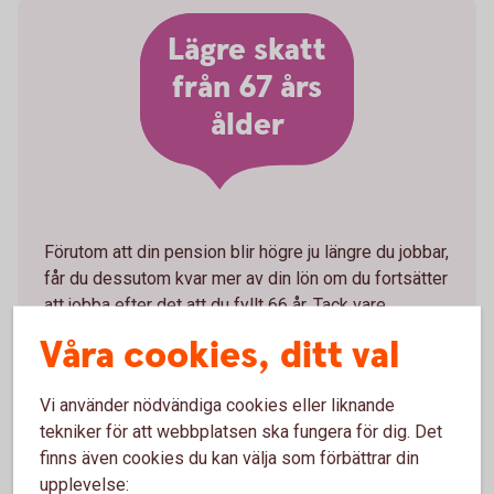
Lägre skatt
från 67 års
ålder
Förutom att din pension blir högre ju längre du jobbar,
får du dessutom kvar mer av din lön om du fortsätter
att jobba efter det att du fyllt 66 år. Tack vare
jobbskatteavdrag och höjt grundavdrag från det år du
Våra cookies, ditt val
fyller 67 år får du kvar mer av lönen efter skatt
jämfört med året före.
Vi använder nödvändiga cookies eller liknande
- Från det år man fyller 67 år är inkomstskatten lägre
tekniker för att webbplatsen ska fungera för dig. Det
både för de som jobbar och som är pensionärer. Det
finns även cookies du kan välja som förbättrar din
är alltså ekonomiskt fördelaktigt att jobba efter sin
upplevelse: