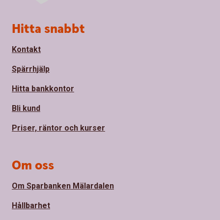
Sidfot
Hitta snabbt
Kontakt
Spärrhjälp
Hitta bankkontor
Bli kund
Priser, räntor och kurser
Om oss
Om Sparbanken Mälardalen
Hållbarhet