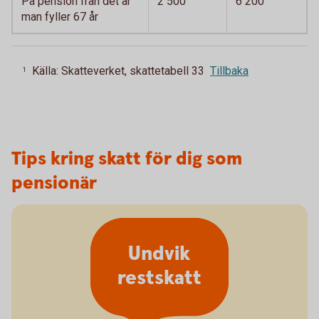
På pension från det år
2 500
6 200
man fyller 67 år
Källa: Skatteverket, skattetabell 33
Tillbaka
1
Tips kring skatt för dig som
pensionär
Undvik
restskatt