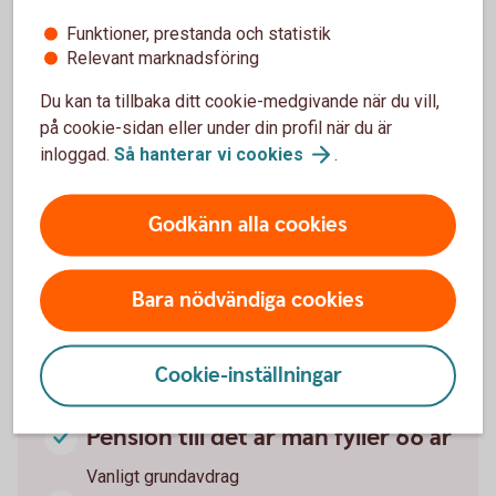
pensionsålder, säger Madelén Falkenhäll,
Funktioner, prestanda och statistik
Swedbanks hållbarhetsekonom.
Relevant marknadsföring
Du kan ta tillbaka ditt cookie-medgivande när du vill,
på cookie-sidan eller under din profil när du är
inloggad.
Så hanterar vi
cookies
.
Olika typer av skatteavdrag på
pension och lön
Godkänn alla cookies
Lön till det år man fyller 66 år
Bara nödvändiga cookies
Vanligt grundavdrag, jobbskatteavdrag
Lön från det år man fyller 67 år
Cookie-inställningar
Förhöjt grundavdrag, förhöjt jobbskatteavdrag
Pension till det år man fyller 66 år
Vanligt grundavdrag