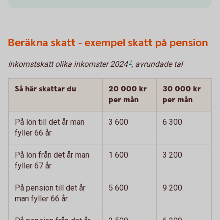
Beräkna skatt - exempel skatt på pension
Inkomstskatt olika inkomster 2024
1
, avrundade tal
Så här skattar du
20 000 kr
30 000 kr
per mån
per mån
På lön till det år man
3 600
6 300
fyller 66 år
På lön från det år man
1 600
3 200
fyller 67 år
På pension till det år
5 600
9 200
man fyller 66 år