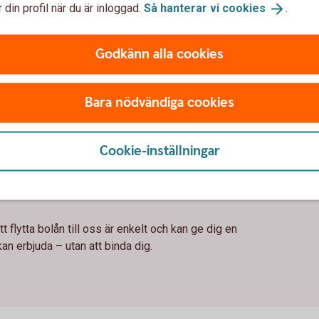
 din profil när du är inloggad.
Så hanterar vi
cookies
.
r eller säljer via Fastighetsbyrån
Godkänn alla cookies
ng
ånekunder
Bara nödvändiga cookies
Cookie-inställningar
l oss
t flytta bolån till oss är enkelt och kan ge dig en
kan erbjuda – utan att binda dig.