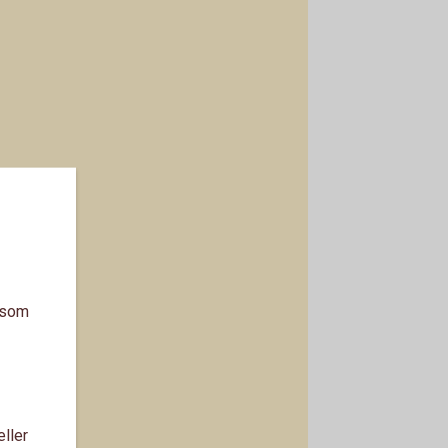
a som
eller