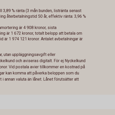
ll 3,89 % ränta (3 mån bunden, listränta senast
g återbetalningstid 50 år, effektiv ränta: 3,96 %
mortering är 4 908 kronor, sista
g är 1 672 kronor, totalt belopp att betala om
id är 1 974 121 kronor. Antalet avbetalningar är
, utan uppläggningsavgift eller
ckelkund och aviseras digitalt. För ej Nyckelkund
nor. Vid postala avier tillkommer en kostnad på
ringar kan komma att påverka beloppen som du
i annan valuta än lånet. Lånet förutsätter att