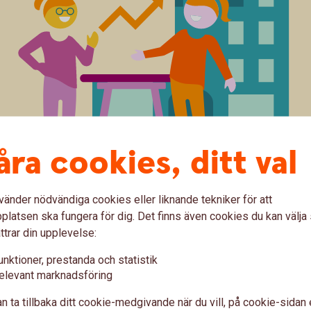
åra cookies, ditt val
vänder nödvändiga cookies eller liknande tekniker för att
latsen ska fungera för dig. Det finns även cookies du kan välj
ttrar din upplevelse:
ed bolån hos oss
unktioner, prestanda och statistik
elevant marknadsföring
n ta tillbaka ditt cookie-medgivande när du vill, på cookie-sidan 
ch riktigt bra villkor