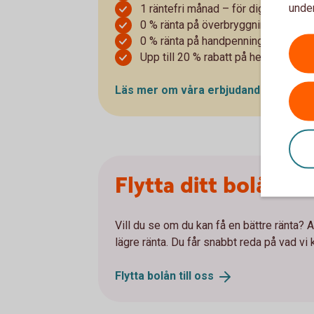
under
1 räntefri månad – för dig som köpe
0 % ränta på överbryggningslån
0 % ränta på handpenningslån
Upp till 20 % rabatt på hemförsäkri
Läs mer om våra erbjudanden till
bol
Flytta ditt bolån til
Vill du se om du kan få en bättre ränta? At
lägre ränta. Du får snabbt reda på vad vi 
Flytta bolån till
oss