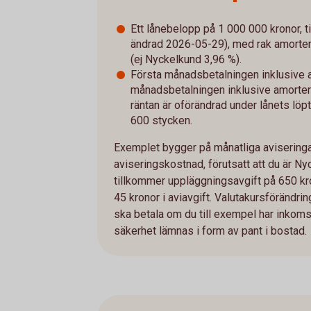
Ett lånebelopp på 1 000 000 kronor, ti
ändrad 2026-05-29), med rak amorterin
(ej Nyckelkund 3,96 %).
Första månadsbetalningen inklusive a
månadsbetalningen inklusive amorterin
räntan är oförändrad under lånets löpt
600 stycken.
Exemplet bygger på månatliga aviseringar
aviseringskostnad, förutsatt att du är Ny
tillkommer uppläggningsavgift på 650 kro
45 kronor i aviavgift. Valutakursföränd
ska betala om du till exempel har inkomst 
säkerhet lämnas i form av pant i bostad.