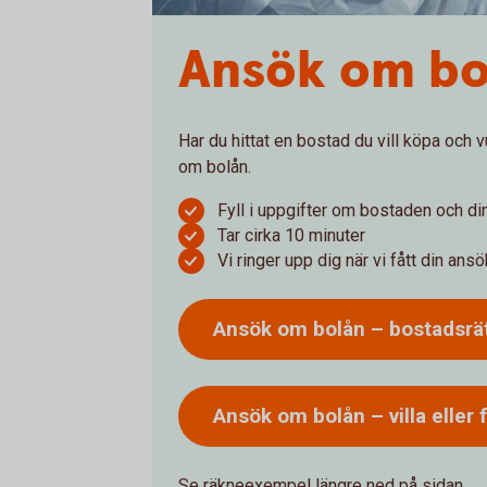
Ansök om bo
Har du hittat en bostad du vill köpa och 
om bolån.
Fyll i uppgifter om bostaden och d
Tar cirka 10 minuter
Vi ringer upp dig när vi fått din ans
Ansök om bolån –
bostadsrä
Ansök om bolån – villa eller
Se räkneexempel längre ned på sidan.