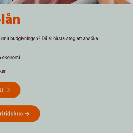
lån
vunnit budgivningen? Då är nästa steg att ansöka
in ekonomi
ökan
tt
fritidshus