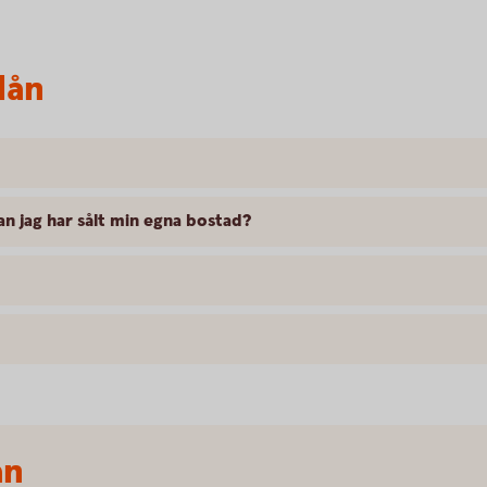
lån
an jag har sålt min egna bostad?
ån