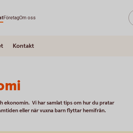
at
Företag
Om oss
et
Kontakt
omi
och ekonomin. Vi har samlat tips om hur du pratar
tiden eller när vuxna barn flyttar hemifrån.