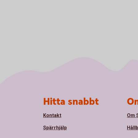
Sidfot
Hitta snabbt
Om
Kontakt
Om S
Spärrhjälp
Håll