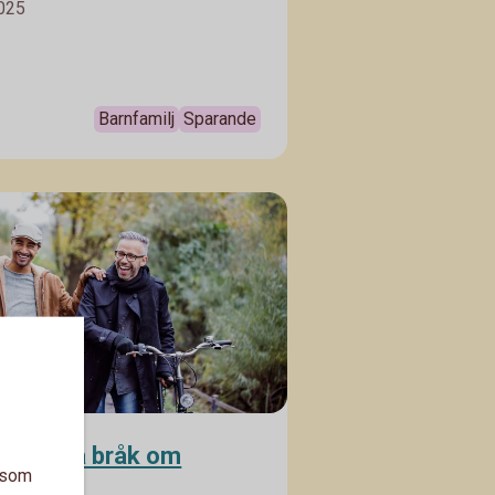
2025
för familjeåren – och tipsen på hur
r smart till dina barn.
Barnfamilj
Sparande
 onödiga bråk om
a som
ar