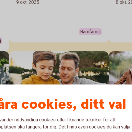
,
9 okt. 2025
8 okt. 
tips du kan hitta på med ditt barn som
guiden 
inte kostar så mycket.
du spara
Barnfamilj
j
åra cookies, ditt val
vänder nödvändiga cookies eller liknande tekniker för att
Prata pengar med barn
Slipp
latsen ska fungera för dig. Det finns även cookies du kan välj
peng