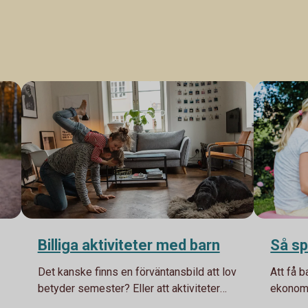
Billiga aktiviteter med barn
Så sp
Det kanske finns en förväntansbild att lov
Att få b
betyder semester? Eller att aktiviteter
ekonomi
ska kosta pengar. Här kommer massor av
ett barn