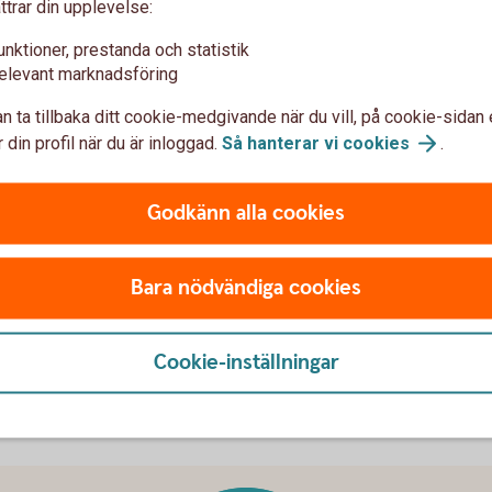
Barn som lär sig att hushålla med sina
ttrar din upplevelse:
pengar och spara regelbundet, känner
Nästan 
unktioner, prestanda och statistik
mindre oro och stress kring ekonomin.
.
partner
7 okt. 2025
elevant marknadsföring
Att tidigt börja prata om pengar och hur
något sä
7 okt. 
mycket olika saker kostar, hjälper
komma ö
n ta tillbaka ditt cookie-medgivande när du vill, på cookie-sidan 
nämligen ditt barn att förstå pengars
onödiga
 din profil när du är inloggad.
Så hanterar vi
cookies
.
värde.
Barnfamilj
Godkänn alla cookies
j
Bara nödvändiga cookies
Visa mer
Cookie-inställningar