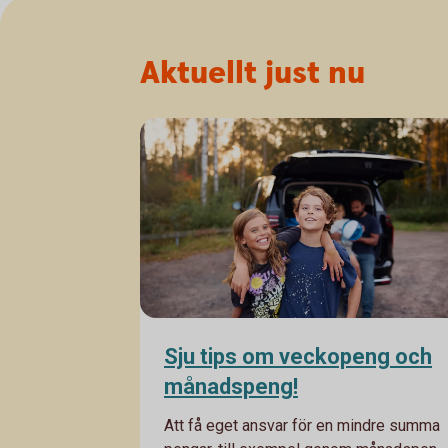
Aktuellt just nu
Sju tips om veckopeng och
månadspeng!
Att få eget ansvar för en mindre summa