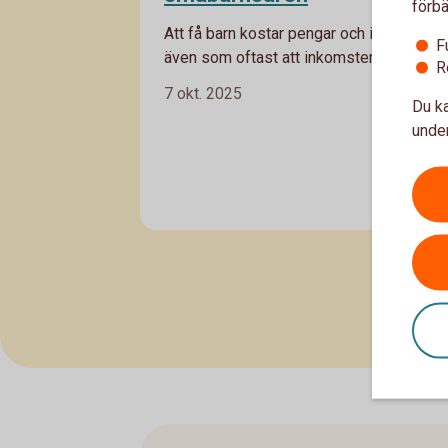
förbä
Att få barn kostar pengar och innebär
F
även som oftast att inkomsterna minskar
R
Att se över sin ekonomi och hur den
7 okt. 2025
kommer påverkas av tillskott till familjen
Du ka
är en klok sak. Gör en budget över
under
nuvarande inkomster och utgifter, och se
hur den kommer ändras.
Barnfamil