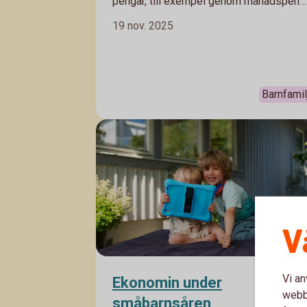
pengar, till exempel genom månadspeng
är ett utmärkt sätt att lära barn om
19 nov. 2025
pengars värde och att hushålla med
begränsade resurser. Det ger också en
bra grund till att kunna sköta sin ekonomi
som vuxen. Här får du tips som bäddar
Barnfamil
för en bra start.
V
Vi an
Ekonomin under
webbp
småbarnsåren