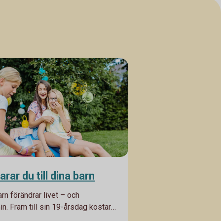
arar du till dina barn
arn förändrar livet – och
n. Fram till sin 19-årsdag kostar
 ungefär 1,84 miljoner. Här är