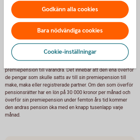
– Om den ena föräldern tar ett större ansvar för hem och
Godkänn alla cookies
barn genom att arbeta deltid under några år bör den förälder
som arbetar heltid och sannolikt har en högre inkomst
kompensera den andra. Det kan man göra genom ett extra
Bara nödvändiga cookies
sparande i den andras namn, som enskild egendom, eller
genom att överföra pensionsrätter för premiepension,
säger Madelén Falkenhäll.
Cookie-inställningar
Som gifta kan man överföra pensionsrätter för
premiepension till varandra. Det innebär att den ena överför
de pengar som skulle satts av till sin premiepension till
make, maka eller registrerade partner. Om den som överför
pensionsrätter har en lön på 30 000 kronor per månad och
överför sin premiepension under femton års tid kommer
den andras pension öka med en knapp tusenlapp varje
månad.