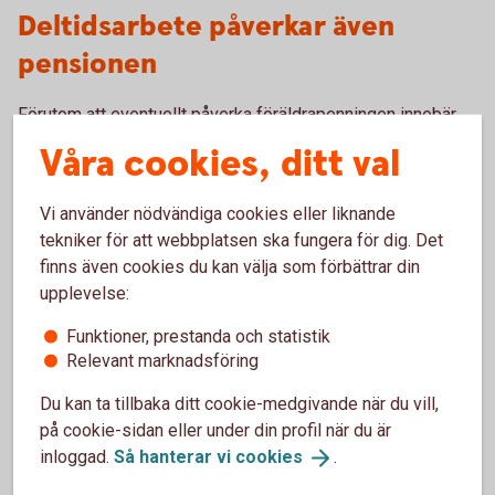
Deltidsarbete påverkar även
pensionen
Förutom att eventuellt påverka föräldrapenningen innebär
deltidsarbete också en lägre avsättning till pensionen.
Våra cookies, ditt val
– En kortare period av deltidsarbete påverkar inte
pensionen så mycket. Och under barnets fyra första år får
Vi använder nödvändiga cookies eller liknande
den förälder som tjänar minst pensionsrätt för barnår, det
tekniker för att webbplatsen ska fungera för dig. Det
vill säga extrapengar till sin pension. Men blir man kvar i en
finns även cookies du kan välja som förbättrar din
längre period av deltidsarbete kommer pensionen
upplevelse:
påverkas, säger Madelén Falkenhäll.
Funktioner, prestanda och statistik
Relevant marknadsföring
Pensionen grundas på den lön man har under hela
arbetslivet. Det innebär att en längre period med lägre lön
Du kan ta tillbaka ditt cookie-medgivande när du vill,
kommer att ge en lägre pension. Utöver det kan en lägre lön
på cookie-sidan eller under din profil när du är
också innebära att det blir svårare att spara till sin pension
inloggad.
Så hanterar vi
cookies
.
men även till annat.