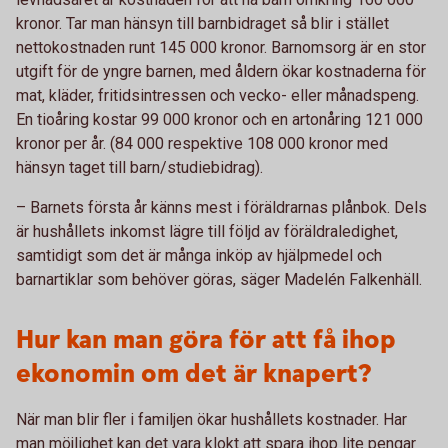
kronor. Tar man hänsyn till barnbidraget så blir i stället
nettokostnaden runt 145 000 kronor. Barnomsorg är en stor
utgift för de yngre barnen, med åldern ökar kostnaderna för
mat, kläder, fritidsintressen och vecko- eller månadspeng.
En tioåring kostar 99 000 kronor och en artonåring 121 000
kronor per år. (84 000 respektive 108 000 kronor med
hänsyn taget till barn/studiebidrag).
– Barnets första år känns mest i föräldrarnas plånbok. Dels
är hushållets inkomst lägre till följd av föräldraledighet,
samtidigt som det är många inköp av hjälpmedel och
barnartiklar som behöver göras, säger Madelén Falkenhäll.
Hur kan man göra för att få ihop
ekonomin om det är knapert?
När man blir fler i familjen ökar hushållets kostnader. Har
man möjlighet kan det vara klokt att spara ihop lite pengar