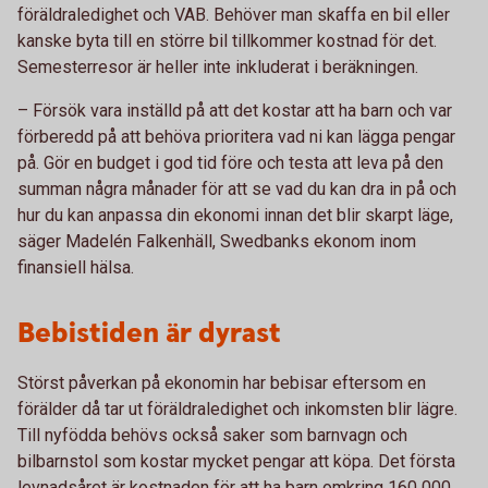
föräldraledighet och VAB. Behöver man skaffa en bil eller
kanske byta till en större bil tillkommer kostnad för det.
Semesterresor är heller inte inkluderat i beräkningen.
– Försök vara inställd på att det kostar att ha barn och var
förberedd på att behöva prioritera vad ni kan lägga pengar
på. Gör en budget i god tid före och testa att leva på den
summan några månader för att se vad du kan dra in på och
hur du kan anpassa din ekonomi innan det blir skarpt läge,
säger Madelén Falkenhäll, Swedbanks ekonom inom
finansiell hälsa.
Bebistiden är dyrast
Störst påverkan på ekonomin har bebisar eftersom en
förälder då tar ut föräldraledighet och inkomsten blir lägre.
Till nyfödda behövs också saker som barnvagn och
bilbarnstol som kostar mycket pengar att köpa. Det första
levnadsåret är kostnaden för att ha barn omkring 160 000