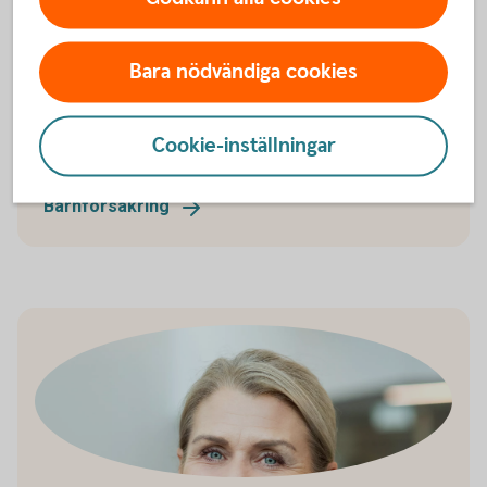
Barnförsäkring
Vår barnförsäkring omfattar oförutsedda händelser
Bara nödvändiga cookies
som kan inträffa under barnets uppväxt, såväl
sjukdom som olycksfall. Den gäller dygnet runt och
kompletterar förskolans och skolans
Cookie-inställningar
olycksfallsförsäkring.
Barnförsäkring