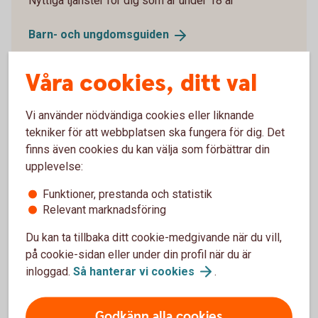
Nyttiga tjänster för dig som är under 18 år
Barn- och
ungdomsguiden
Våra cookies, ditt val
Vi använder nödvändiga cookies eller liknande
Gravidförsäkring
tekniker för att webbplatsen ska fungera för dig. Det
finns även cookies du kan välja som förbättrar din
Är du i väntans tider? Skaffa dig ekonomiskt
upplevelse:
skydd vid komplikationer under graviditeten,
förlossningen och tiden närmast efter.
Funktioner, prestanda och statistik
Relevant marknadsföring
Gravidförsäkring
Du kan ta tillbaka ditt cookie-medgivande när du vill,
på cookie-sidan eller under din profil när du är
inloggad.
Så hanterar vi
cookies
.
Godkänn alla cookies