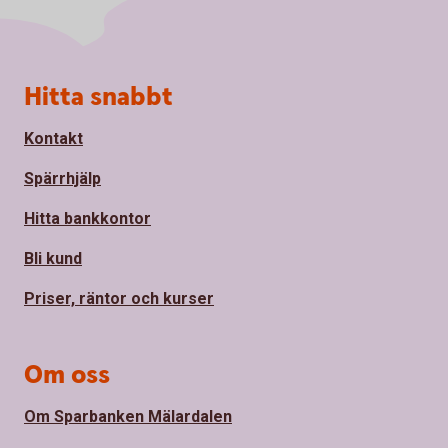
Sidfot
Hitta snabbt
Kontakt
Spärrhjälp
Hitta bankkontor
Bli kund
Priser, räntor och kurser
Om oss
Om Sparbanken Mälardalen