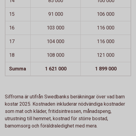
14
85 000
100 000
15
91 000
106 000
16
103 000
116 000
17
104 000
116 000
18
108 000
121 000
Summa
1 621 000
1 899 000
Siffrorna är utifrån Swedbanks beräkningar över vad barn
kostar 2025. Kostnaden inkluderar nödvändiga kostnader
som mat och kläder, fritidsintressen, månadspeng,
utrustning till hemmet, kostnad för större bostad,
barnomsorg och föräldraledighet med mera.