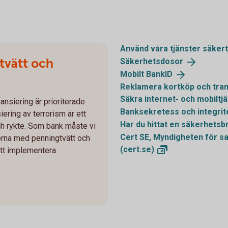
Använd våra tjänster
säkert
tvätt och
Säkerhetsdosor
Mobilt
BankID
Reklamera kortköp och tran
Säkra internet- och mobiltj
ansiering är prioriterade
Banksekretess och
integrit
ering av terrorism är ett
Har du hittat en säkerhetsb
och rykte. Som bank måste vi
Cert SE, Myndigheten för s
kerna med penningtvätt och
(cert.se)
 att implementera