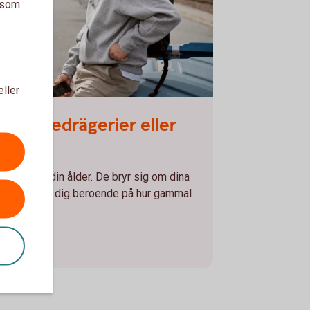
a som
eller
 station
 spelbedrägerier eller
dig. Eller din ålder. De bryr sig om dina
sätt att lura dig beroende på hur gammal