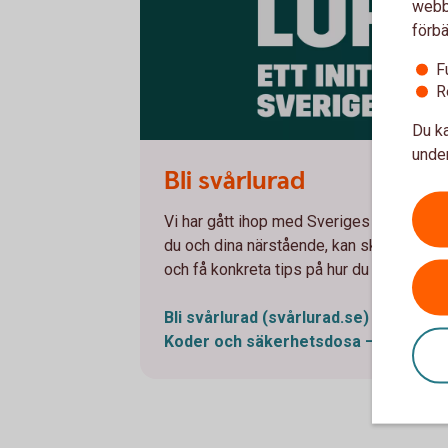
webbp
förbä
F
R
Du ka
Svårlurad
under
Bli svårlurad
Vi har gått ihop med Sveriges banker för
du och dina närstående, kan skydda er m
och få konkreta tips på hur du kan bli me
Bli svårlurad
(svårlurad.se)
Koder och säkerhetsdosa – filmer o