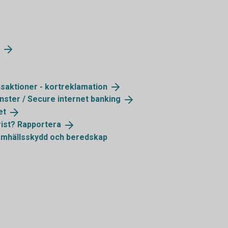
saktioner -
kortreklamation
änster / Secure internet
banking
et
rist?
Rapportera
amhällsskydd och beredskap