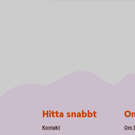
Sidfot
Hitta snabbt
Om
Kontakt
Om S