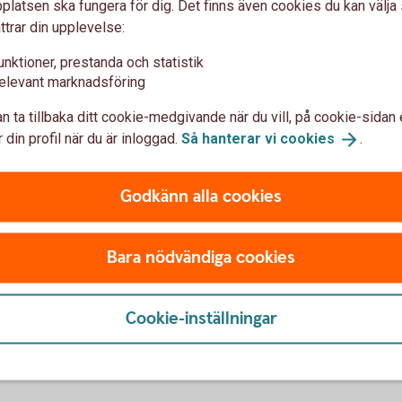
latsen ska fungera för dig. Det finns även cookies du kan välj
ttrar din upplevelse:
unktioner, prestanda och statistik
elevant marknadsföring
n ta tillbaka ditt cookie-medgivande när du vill, på cookie-sidan 
Young adult waiting at the train
 din profil när du är inloggad.
Så hanterar vi
cookies
.
Penningmålvakt,
spionprogram?
Godkänn alla cookies
 att sprida kunskap om hur
ot bedrägerier. Läs mer
Bedragarna bryr sig inte om 
r svårlurad.
pengar och använder olika 
Bara nödvändiga cookies
du är.
m
bedrägerier
Bli inte
lurad!
Cookie-inställningar