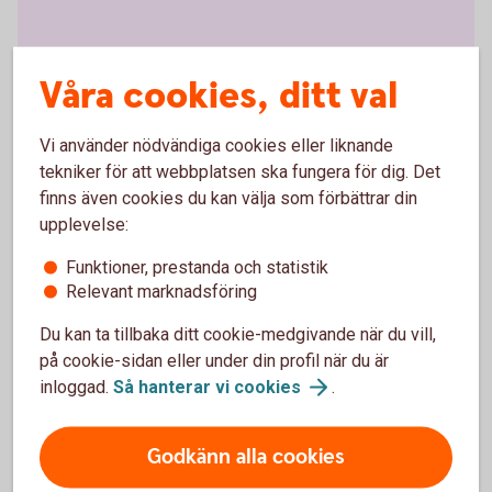
Använde du företagets dator
Våra cookies, ditt val
eller mobil när du drabbades?
Drabbades du av bedrägeriet när du använde
Vi använder nödvändiga cookies eller liknande
företagsdatorn- eller mobilen? Då är det inte bara du
tekniker för att webbplatsen ska fungera för dig. Det
som kan råka illa ut, utan även företaget:
finns även cookies du kan välja som förbättrar din
upplevelse:
Företaget kan drabbas ekonomiskt.
Datorn eller telefonen kan bli förstörd eller låst.
Funktioner, prestanda och statistik
Känslig företagsinformation kan gå förlorad.
Relevant marknadsföring
Tänk på att:
Du kan ta tillbaka ditt cookie-medgivande när du vill,
på cookie-sidan eller under din profil när du är
Kontakta banken omgående om pengar försvunnit.
inloggad.
Så hanterar vi
cookies
.
Meddela din arbetsgivare så att denne kan
genomföra de åtgärder som behövs.
Godkänn alla cookies
Alltid polisanmäla!