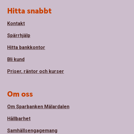
Sidfot
Hitta snabbt
Kontakt
Spärrhjälp
Hitta bankkontor
Bli kund
Priser, räntor och kurser
Om oss
Om Sparbanken Mälardalen
Hållbarhet
Samhällsengagemang