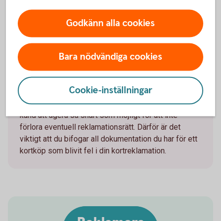
Information om
Godkänn alla cookies
reklamationsrätten
Bara nödvändiga cookies
Banken har ingen skyldighet men kan i vissa fall
hjälpa till vid reklamation av vara eller tjänst. Banken
följer Mastercards regler som innefattar
Cookie-inställningar
dokumentationskrav och tidsgränser som behöver
följas vid en kortreklamation. Det gäller för dig som
kund att agera så snart som möjligt för att inte
förlora eventuell reklamationsrätt. Därför är det
viktigt att du bifogar all dokumentation du har för ett
kortköp som blivit fel i din kortreklamation.