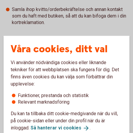
Samla ihop kvitto/orderbekräftelse och annan kontakt
som du haft med butiken, så att du kan bifoga dem i din
kortreklamation.
3. Gör en kortreklamation
Våra cookies, ditt val
Följ instruktionen för bankkort respektive kreditkort nedan.
Vi använder nödvändiga cookies eller liknande
tekniker för att webbplatsen ska fungera för dig. Det
finns även cookies du kan välja som förbättrar din
Bankkort – reklamera kortköp du inte har
upplevelse:
genomfört eller felaktiga kortköp
Funktioner, prestanda och statistik
Kreditkort – reklamera kortköp du inte har
Relevant marknadsföring
genomfört
Du kan ta tillbaka ditt cookie-medgivande när du vill,
på cookie-sidan eller under din profil när du är
inloggad.
Så hanterar vi
cookies
.