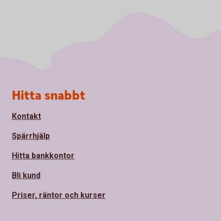
Sidfot
Hitta snabbt
Kontakt
Spärrhjälp
Hitta bankkontor
Bli kund
Priser, räntor och kurser