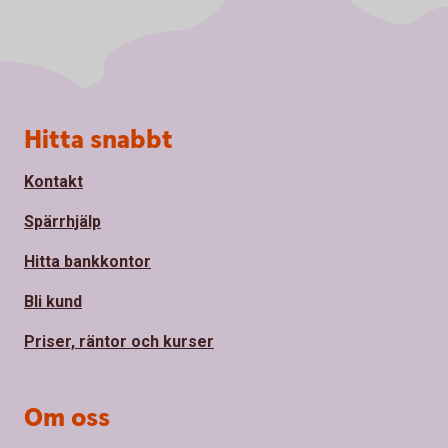
Sidfot
Hitta snabbt
Kontakt
Spärrhjälp
Hitta bankkontor
Bli kund
Priser, räntor och kurser
Om oss