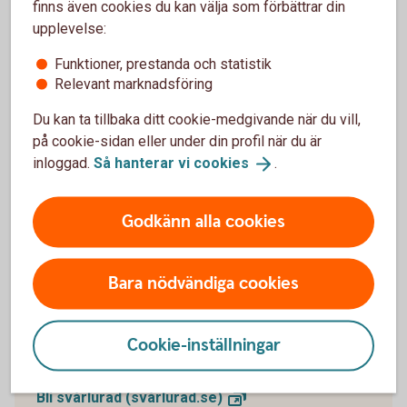
finns även cookies du kan välja som förbättrar din
upplevelse:
Funktioner, prestanda och statistik
Relevant marknadsföring
Du kan ta tillbaka ditt cookie-medgivande när du vill,
på cookie-sidan eller under din profil när du är
inloggad.
Så hanterar vi
cookies
.
Godkänn alla cookies
Bli svårlurad
Bara nödvändiga cookies
Vi har gått ihop med Sveriges banker för att sprida
kunskap om hur bedragare kan agera – och hur du
kan skydda dig. Få tips och lär dig mer om vad du
Cookie-inställningar
kan göra om du har blivit lurad.
Bli svårlurad
(svårlurad.se)