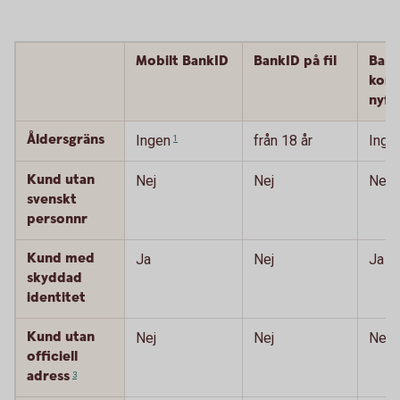
Mobilt BankID
BankID på fil
Bank
kort 
nyfö
Åldersgräns
Ingen
från 18 år
Inge
1
Kund utan
Nej
Nej
Nej
svenskt
personnr
Kund med
Ja
Nej
Ja
skyddad
identitet
Kund utan
Nej
Nej
Nej
officiell
adress
3