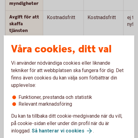
myndigheter
Avgift för att
Kostnadsfritt
Kostnadsfritt
ej till
skaffa
nyför
tjänsten
Våra cookies, ditt val
Förutsätter att den minderårige själv kan hantera sitt
1
BankID utan hjälp av en vuxen.
Tillbaka
Vi använder nödvändiga cookies eller liknande
tekniker för att webbplatsen ska fungera för dig. Det
Förutsätter att den minderårige själv kan hantera sitt
2
finns även cookies du kan välja som förbättrar din
BankID utan hjälp av en vuxen.
Tillbaka
upplevelse:
Funktioner, prestanda och statistik
Du behöver vara folkbokförd med officiell adress
3
Relevant marknadsföring
hos Skatteverket för att kunna beställa ett BankID.
Tillbaka
Du kan ta tillbaka ditt cookie-medgivande när du vill,
på cookie-sidan eller under din profil när du är
Engångskostnad för kortläsare som behövs till
4
inloggad.
Så hanterar vi cookies
.
BankID på kort. Beställs hos leverantören Secmaker,