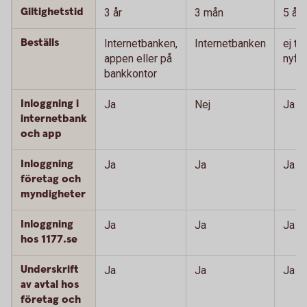
Giltighetstid
3 år
3 mån
5 år
Beställs
Internetbanken,
Internetbanken
ej till
appen eller på
nyför
bankkontor
Inloggning i
Ja
Nej
Ja
internetbank
och app
Inloggning
Ja
Ja
Ja
företag och
myndigheter
Inloggning
Ja
Ja
Ja
hos 1177.se
Underskrift
Ja
Ja
Ja
av avtal hos
företag och