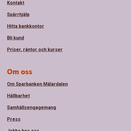
Kontakt
Spärrhjälp
Hitta bankkontor
Bli kund
Priser, räntor och kurser
Om oss
Om Sparbanken Mälardalen
Hållbarhet
Samhällsengagemang
Press
Jobba hos oss