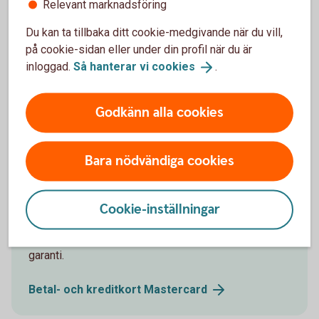
Relevant marknadsföring
Du kan ta tillbaka ditt cookie-medgivande när du vill,
på cookie-sidan eller under din profil när du är
inloggad.
Så hanterar vi
cookies
.
Godkänn alla cookies
Friends paying at a café with their phone
Små köp, stora fördelar –
Bara nödvändiga cookies
använd kreditkortet!
Ska du köpa en ny mikrovågsugn, tv eller kanske en
Cookie-inställningar
robotdammsugare? Använd kreditkortet i så fall! Då
ingår drulleförsäkring, prisgaranti och förlängd
garanti.
Betal- och kreditkort
Mastercard