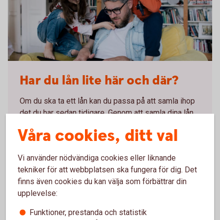
Dad looking at a laptop together with his kids
Har du lån lite här och där?
Om du ska ta ett lån kan du passa på att samla ihop
det du har sedan tidigare. Genom att samla dina lån
hos oss får du bättre kontroll och ordning på
Våra cookies, ditt val
utgifterna.
Vi använder nödvändiga cookies eller liknande
Samla dina
lån
tekniker för att webbplatsen ska fungera för dig. Det
finns även cookies du kan välja som förbättrar din
upplevelse:
Funktioner, prestanda och statistik