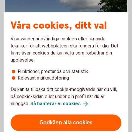
Våra cookies, ditt val
Vi använder nödvändiga cookies eller liknande
tekniker för att webbplatsen ska fungera för dig. Det
finns även cookies du kan välja som förbättrar din
Mariefred
upplevelse:
Mariefredskontoret
Funktioner, prestanda och statistik
Besöksadress: Långgatan 11
Relevant marknadsföring
Postadress: Box 13, 647 21 Mariefred
Du kan ta tillbaka ditt cookie-medgivande när du vill,
på cookie-sidan eller under din profil när du är
Medarbetare
Mariefred
inloggad.
Så hanterar vi
cookies
.
Godkänn alla cookies