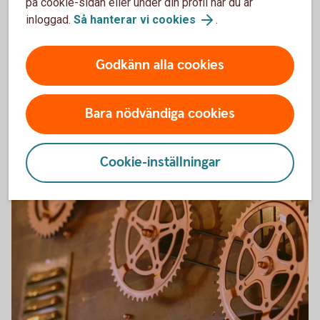
på cookie-sidan eller under din profil när du är
inloggad.
Så hanterar vi cookies
.
Sittgrupp
Private Banking
Godkänn alla cookies
Förmögenhetsrådgivning.
Bara nödvändiga cookies
Private Banking
Cookie-inställningar