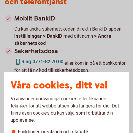
och telefontjänst
Mobilt BankID
Du kan ändra säkerhetskoden direkt i BankID-appen.
Inställningar > BankID
med ditt namn
> Ändra
säkerhetskod
Säkerhetsdosa
Ring 0771-82 70 00
eller kom in på ett bankkontor
för att få ny kod till säkerhetsdosan.
Telefontjänst
Våra cookies, ditt val
Du skaffar ny kod till vår telefontjänst i internetbanken.
Övriga tjänster > Hantera telefontjänst
Vi använder nödvändiga cookies eller liknande
tekniker för att webbplatsen ska fungera för dig. Det
finns även cookies du kan välja som förbättrar din
upplevelse:
Spärra körkort eller pass
Funktioner, prestanda och statistik