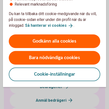
Relevant marknadsföring
Om ditt körkort har kommit bort eller blivit stulet ska
du anmäla det till Transportstyrelsen.
Du kan ta tillbaka ditt cookie-medgivande när du vill,
på cookie-sidan eller under din profil när du är
Pass spärrar du hos Polisen. Ring 114 14
inloggad.
Så hanterar vi
cookies
.
Anmäl/spärra körkort
(transportstyrelsen.se)
Godkänn alla cookies
Bara nödvändiga cookies
Bedrägeri och säkerhet
Cookie-inställningar
Bedrägerier
Anmäl bedrägeri