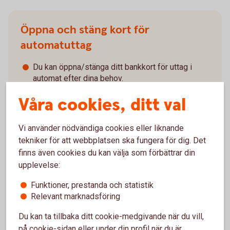
Öppna och stäng kort för
automatuttag
Du kan öppna/stänga ditt bankkort för uttag i
automat efter dina behov.
Du öppnar det enkelt i appen och internetbanken.
Våra cookies, ditt val
Tänk på att spärra kortet snabbt om det kan ha
kommit i orätta händer.
Vi använder nödvändiga cookies eller liknande
tekniker för att webbplatsen ska fungera för dig. Det
finns även cookies du kan välja som förbättrar din
upplevelse:
Funktioner, prestanda och statistik
Så öppnar/stänger du kort för automatuttag
Relevant marknadsföring
Du kan ta tillbaka ditt cookie-medgivande när du vill,
på cookie-sidan eller under din profil när du är