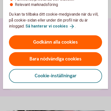
Relevant marknadsföring
Du kan ta tillbaka ditt cookie-medgivande när du vill,
på cookie-sidan eller under din profil när du är
inloggad.
Så hanterar vi
cookies
.
Snabbvägar
Godkänn alla cookies
Betala och ta betalt
Företagslån och finansiera
Bara nödvändiga cookies
Pension och försäkring
Cookie-inställningar
Spara och placera