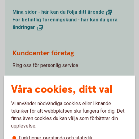
Mina sidor - här kan du följa ditt
ärende
För befintlig föreningskund - här kan du göra
ändringar
Kundcenter företag
Ring oss för personlig service
Kundcenter
företag
Våra cookies, ditt val
Vi använder nödvändiga cookies eller liknande
Digital support
tekniker för att webbplatsen ska fungera för dig. Det
finns även cookies du kan välja som förbättrar din
Öppet alla dagar dygnet runt.
upplevelse:
Digital
support
Funktioner, prestanda och statistik