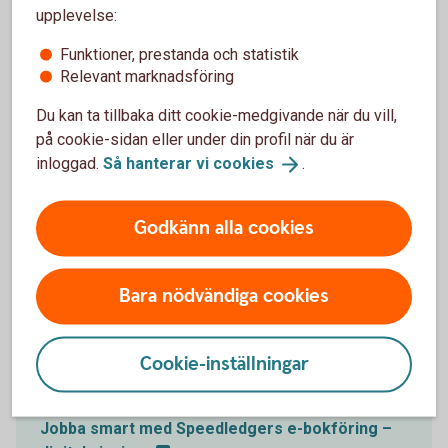
upplevelse:
Funktioner, prestanda och statistik
Relevant marknadsföring
Support
Du kan ta tillbaka ditt cookie-medgivande när du vill,
Kontakta SpeedLedger för hjälp med tjänsten.
på cookie-sidan eller under din profil när du är
inloggad.
Så hanterar vi
cookies
.
SpeedLedger
support
Godkänn alla cookies
Bara nödvändiga cookies
Digital visning
Se en digital visning av de viktigaste funktionerna,
Cookie-inställningar
när det passar er.
Jobba smart med Speedledgers e-bokföring –