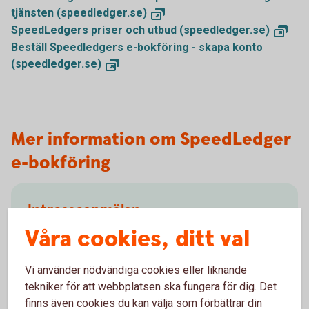
tjänsten
(speedledger.se)
SpeedLedgers priser och utbud
(speedledger.se)
Beställ Speedledgers e-bokföring - skapa konto
(speedledger.se)
Mer information om SpeedLedger
e-bokföring
Intresseanmälan
Våra cookies, ditt val
Fyll i formuläret nedan så kontaktar SpeedLedger er.
Intresseanmälan och testa Speedledgers
Vi använder nödvändiga cookies eller liknande
e-bokföring
tekniker för att webbplatsen ska fungera för dig. Det
finns även cookies du kan välja som förbättrar din