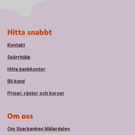
Sidfot
Hitta snabbt
Kontakt
Spärrhjälp
Hitta bankkontor
Bli kund
Priser, räntor och kurser
Om oss
Om Sparbanken Mälardalen