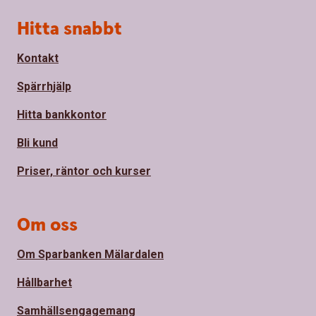
Sidfot
Hitta snabbt
Kontakt
Spärrhjälp
Hitta bankkontor
Bli kund
Priser, räntor och kurser
Om oss
Om Sparbanken Mälardalen
Hållbarhet
Samhällsengagemang