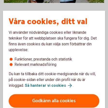
Two kids walking to soccer practice
Jag vill bli
föreningskund
Våra cookies, ditt val
Vi använder nödvändiga cookies eller liknande
tekniker för att webbplatsen ska fungera för dig. Det
finns även cookies du kan välja som förbättrar din
upplevelse:
Funktioner, prestanda och statistik
Relevant marknadsföring
Du kan ta tillbaka ditt cookie-medgivande när du vill,
på cookie-sidan eller under din profil när du är
inloggad.
Så hanterar vi
cookies
.
A bunch of people riding piggyback
Befintlig
föreningskund
Godkänn alla cookies