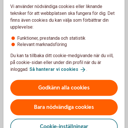
Vi använder nödvändiga cookies eller liknande
Få kontroll och snabb överblick i app och
tekniker för att webbplatsen ska fungera för dig. Det
internetbank
finns även cookies du kan välja som förbättrar din
Tydlig översikt på faktura eller e-faktura.
upplevelse:
Smidig betalning med mobil eller smartklocka.
Funktioner, prestanda och statistik
Betalkort
Företag
Relevant marknadsföring
Du kan ta tillbaka ditt cookie-medgivande när du vill,
på cookie-sidan eller under din profil när du är
inloggad.
Så hanterar vi
cookies
.
Har du redan ett företagskort?
Godkänn alla cookies
Spärra ditt kort
Bara nödvändiga cookies
Ring oss direkt och spärra ditt kort – vi har öppet varje dag,
dygnet runt.
Cookie-inställningar
Ring +46 8 411 10 11 för att spärra ditt kort