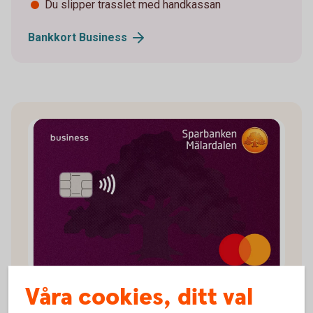
Du slipper trasslet med handkassan
Bankkort
Business
Våra cookies, ditt val
Betalkort Företag