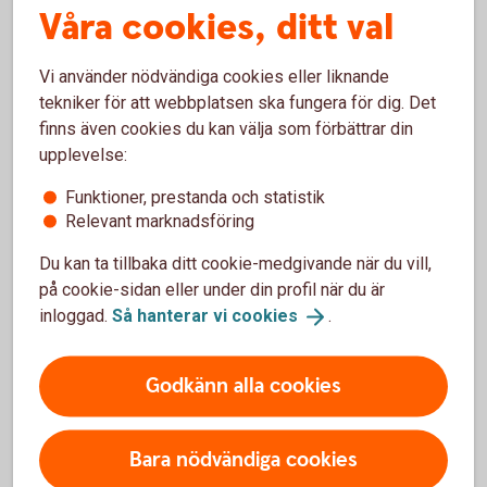
Våra cookies, ditt val
Intresserad av samarbete?
Här kan du läsa om hur du söker sponsring från
Vi använder nödvändiga cookies eller liknande
Sparbanken Mälardalen och anslag från våra
tekniker för att webbplatsen ska fungera för dig. Det
ägarstiftelser.
finns även cookies du kan välja som förbättrar din
upplevelse:
Sponsring och
anslag
Funktioner, prestanda och statistik
Relevant marknadsföring
Du kan ta tillbaka ditt cookie-medgivande när du vill,
på cookie-sidan eller under din profil när du är
Ung ekonomi
inloggad.
Så hanterar vi
cookies
.
Ung ekonomi vänder sig till barn och unga i
Godkänn alla cookies
grundskolan och gymnasiet för att inspirera dem att
se på sin ekonomi på ett sätt där de själva kan göra
skillnad.
Bara nödvändiga cookies