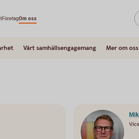
t
Företag
Om oss
arhet
Vårt samhällsengagemang
Mer om oss
Mik
Vic