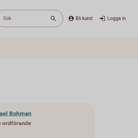
Sök
Bli kund
Logga in
ael Bohman
e ordförande