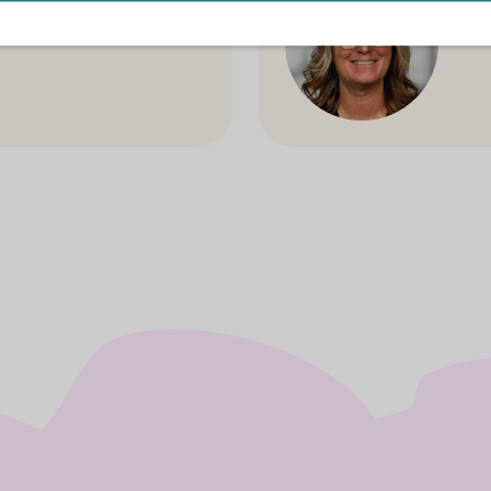
entant
Pers