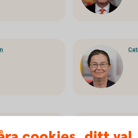
on
Cat
son
Joh
åra cookies, ditt val