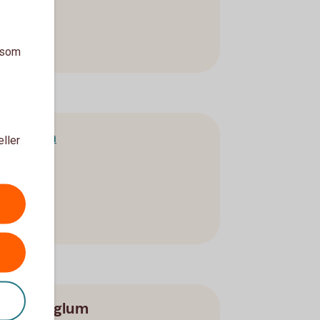
a som
a Peyron
eller
sica Tinglum