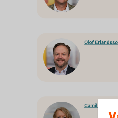
Olof Erlandss
Camilla Johns
V