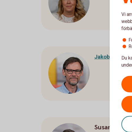
Vi an
webbp
förbä
F
R
Jakob Nordin
Du ka
under
Susanne Sir