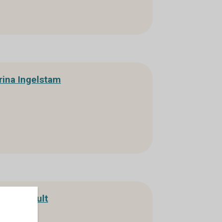
rina Ingelstam
an Liljehult