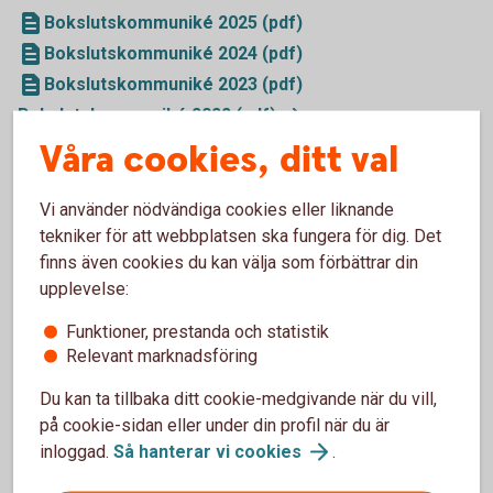
Bokslutskommuniké 2025 (pdf)
Bokslutskommuniké 2024 (pdf)
Bokslutskommuniké 2023 (pdf)
Bokslutskommuniké 2022
(pdf)
Bokslutskommuniké 2021
(pdf)
Våra cookies, ditt val
Bokslutskommuniké 2020
(pdf)
Bokslutskommuniké 2019
(pdf)
Vi använder nödvändiga cookies eller liknande
Bokslutskommuniké 2018
(pdf)
tekniker för att webbplatsen ska fungera för dig. Det
finns även cookies du kan välja som förbättrar din
upplevelse:
Funktioner, prestanda och statistik
Utgivna obligationer relaterat
Relevant marknadsföring
till tidigare Sparbanken Västra
Du kan ta tillbaka ditt cookie-medgivande när du vill,
Mälardalen
på cookie-sidan eller under din profil när du är
inloggad.
Så hanterar vi
cookies
.
Information om utgivna obligationer relaterat till
tidigare Sparbanken Västra Mälardalen