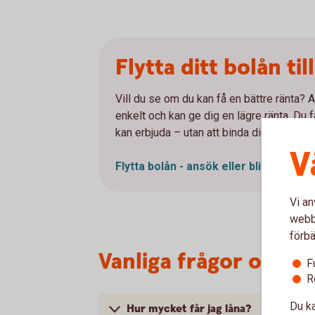
Flytta ditt bolån til
Vill du se om du kan få en bättre ränta? Att
enkelt och kan ge dig en lägre ränta. Du 
kan erbjuda – utan att binda dig.
V
Flytta bolån - ansök eller bli uppringd
Vi an
webbp
förbä
Vanliga frågor om bo
F
R
Du ka
Hur mycket får jag låna?