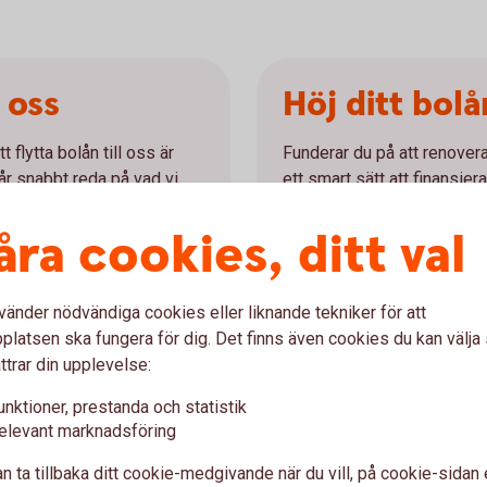
l oss
Höj ditt bolå
 flytta bolån till oss är
Funderar du på att renovera
får snabbt reda på vad vi
ett smart sätt att finansiera
privatlån.
åra cookies, ditt val
Höja bolån
vänder nödvändiga cookies eller liknande tekniker för att
latsen ska fungera för dig. Det finns även cookies du kan välj
ttrar din upplevelse:
lån och bolånekalkyl
unktioner, prestanda och statistik
elevant marknadsföring
n ta tillbaka ditt cookie-medgivande när du vill, på cookie-sidan 