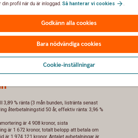
 din profil när du är inloggad.
Så hanterar vi cookies
.
Godkänn alla cookies
Bara nödvändiga cookies
Cookie-inställningar
ån
ll 3,89 % ränta (3 mån bunden, listränta senast
g återbetalningstid 50 år, effektiv ränta: 3,96 %
mortering är 4 908 kronor, sista
g är 1 672 kronor, totalt belopp att betala om
id är 1 974 121 kronor. Antalet avbetalningar är