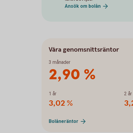
Ansök om bolån
Våra genomsnittsräntor
3 månader
2,90 %
1 år
2 år
3,02 %
3,
Bolåneräntor