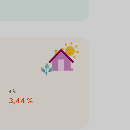
4 år
3,44 %