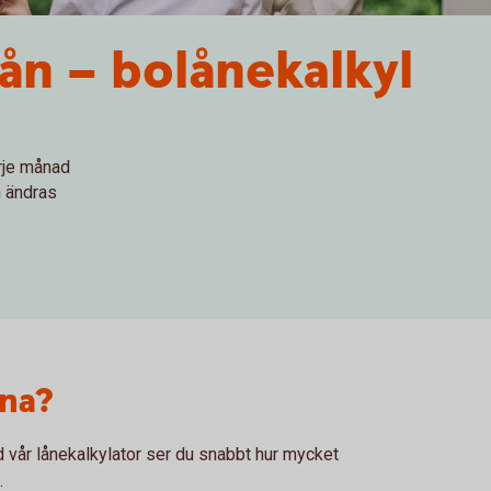
ån – bolånekalkyl
arje månad
n ändras
åna?
 vår lånekalkylator ser du snabbt hur mycket
.