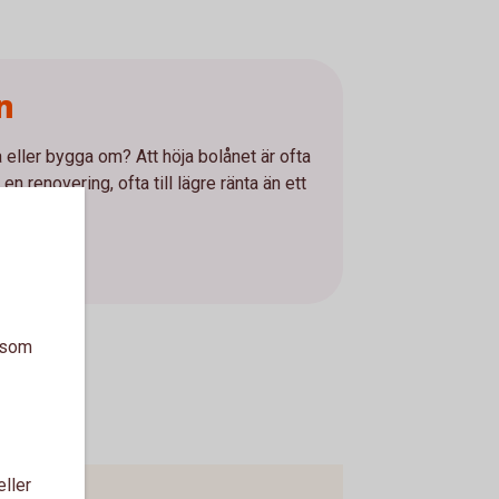
n
 eller bygga om? Att höja bolånet är ofta
 en renovering, ofta till lägre ränta än ett
a som
eller