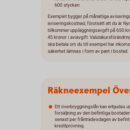
600 stycken.
Exemplet bygger på månatliga aviseringar
aviseringskostnad, förutsatt att du är Ny
tillkommer uppläggningsavgift på 650 kro
45 kronor i aviavgift. Valutakursföränd
ska betala om du till exempel har inkomst 
säkerhet lämnas i form av pant i bostad.
Räkneexempel Över
Ett överbryggningslån kan erbjudas u
försäljning av den befintliga bostade
senast per frånträdesdagen av befintl
kreditprövning.