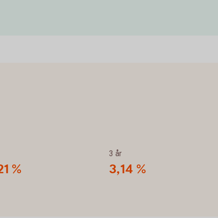
3 år
21 %
3,14 %