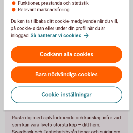
Funktioner, prestanda och statistik
Relevant marknadsföring
Du kan ta tillbaka ditt cookie-medgivande när du vill,
på cookie-sidan eller under din profil när du är
inloggad.
Så hanterar vi
cookies
.
Godkänn alla cookies
Bara nödvändiga cookies
Spot Keys
Från visning till
inflyttningsfest – så funkar
Cookie-inställningar
bostadsköpet
Rusta dig med självförtroende och kunskap inför vad
som kan vara livets största köp – ditt hem.
Swedbank och Fastighetsbyrån tipsar och guidar om