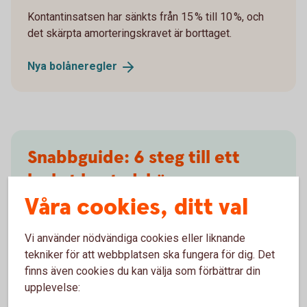
Kontantinsatsen har sänkts från 15 % till 10 %, och
det skärpta amorteringskravet är borttaget.
Nya
bolåneregler
Snabbguide: 6 steg till ett
lyckat bostadsköp
Våra cookies, ditt val
Det här är första steget på väg mot din nya bostad.
Följ med och få en snabb överblick av vad som
Vi använder nödvändiga cookies eller liknande
väntar.
tekniker för att webbplatsen ska fungera för dig. Det
finns även cookies du kan välja som förbättrar din
Bolåneresan
upplevelse: