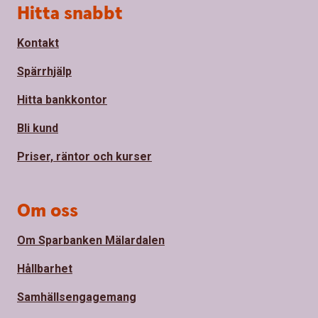
Sidfot
Hitta snabbt
Kontakt
Spärrhjälp
Hitta bankkontor
Bli kund
Priser, räntor och kurser
Om oss
Om Sparbanken Mälardalen
Hållbarhet
Samhällsengagemang