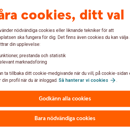
säkringen?
åra cookies, ditt val
rygga sjukförsäkring kort och ger ekonomiskt
 ett år.
vänder nödvändiga cookies eller liknande tekniker för att
t du under 12 månader i följd har varit
latsen ska fungera för dig. Det finns även cookies du kan välj
 grund av sjukdom eller olycksfall.
ttrar din upplevelse:
du hela försäkringsbeloppet utbetalat en gång per
idssjukskriven (minst 25 procent) får du ett
unktioner, prestanda och statistik
 sjukskrivning.
elevant marknadsföring
och betalas ut månadsvis i efterskott.
n ta tillbaka ditt cookie-medgivande när du vill, på cookie-sidan 
rån försäkringen behöver du inte betala premien.
 din profil när du är inloggad.
Så hanterar vi
cookies
.
mot sjukskrivningsgraden.
Godkänn alla cookies
Bara nödvändiga cookies