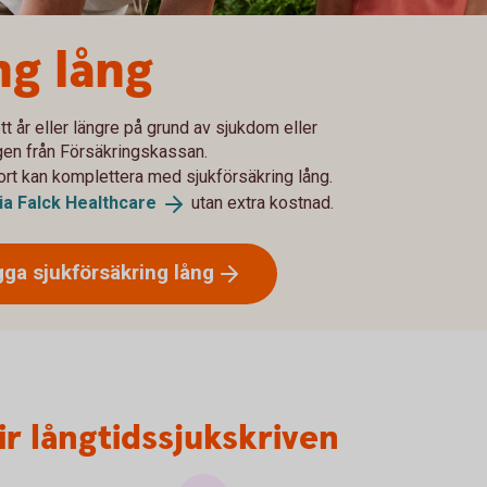
ng lång
tt år eller längre på grund av sjukdom eller
gen från Försäkringskassan.
ort kan komplettera med sjukförsäkring lång.
ia Falck
Healthcare
utan extra kostnad.
gga sjukförsäkring
lång
ir långtidssjukskriven