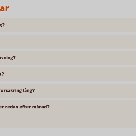
var
ng?
övning?
a?
försäkring lång?
ler redan efter månad?