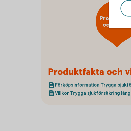
Produktfak
och villko
Produktfakta och vi
Förköpsinformation Trygga sjuk­fö
Villkor Trygga sjuk­försäkring lång