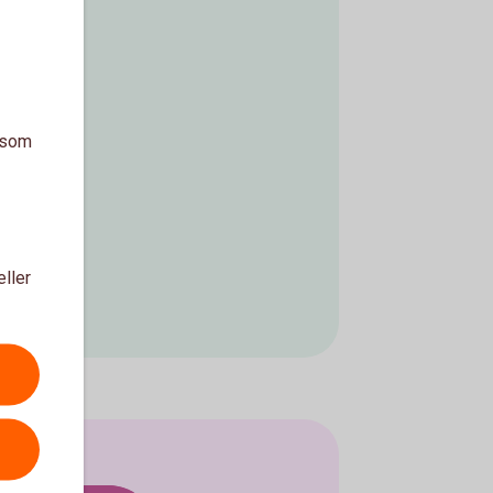
a som
eller