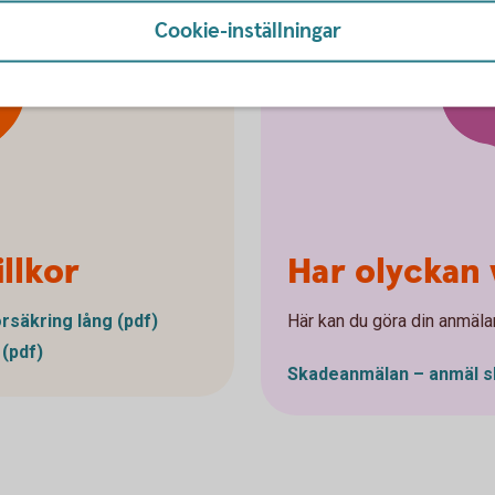
Cookie-inställningar
ta
r
llkor
Har olyckan 
rsäkring lång (pdf)
Här kan du göra din anmäla
 (pdf)
Skadeanmälan – anmäl
s