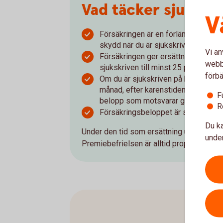
Vad täcker sjukför
V
Försäkringen är en förlängning av T
skydd när du är sjukskriven längre än
Vi an
Försäkringen ger ersättning efter at
webbp
sjukskriven till minst 25 procent på
förbä
Om du är sjukskriven på heltid får 
månad, efter karenstiden. Är du delt
F
belopp som motsvarar graden av din
R
Försäkringsbeloppet är skattefritt 
Du ka
Under den tid som ersättning utbetalas f
under
Premiebefrielsen är alltid proportionell 