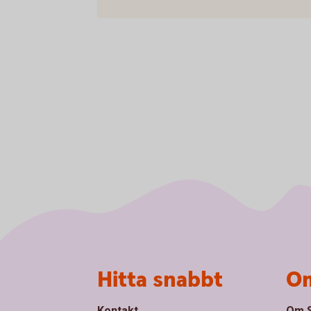
Sidfot
Hitta snabbt
Om
Kontakt
Om S