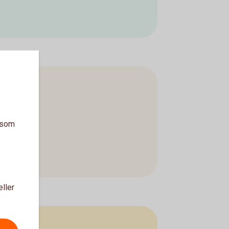
a som
eller