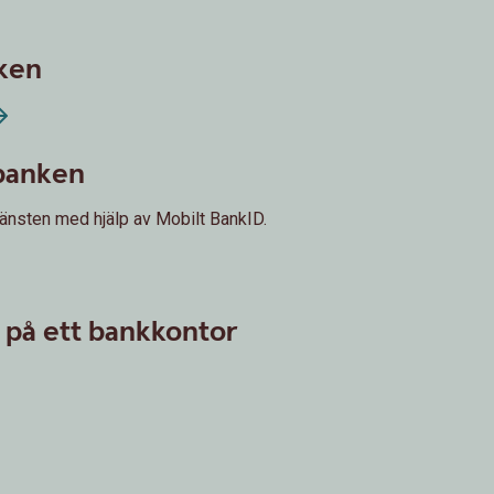
ken
banken
jänsten med hjälp av Mobilt BankID.
n på ett bankkontor