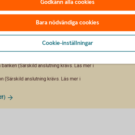
Godkänn alla cookies
kolla saldo, göra överföringar och ladda
ekt till den tjänst du är intresserad av genom att
Bara nödvändiga cookies
ntuell kontokredit)
Cookie-inställningar
(pengar på väg till kontot)
mensamma konton
 banken (Särskild anslutning krävs. Läs mer i
on (Särskild anslutning krävs. Läs mer i
df)