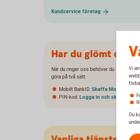
Kundservice
företag
V
Har du glömt din ko
Vi an
När du ringer oss behöver du identifiera d
webbp
göra på två sätt:
förbä
Mobilt BankID.
Skaffa Mobilt
BankI
F
PIN-kod.
Logga in och skapa ny PI
R
Du ka
under
Vanliga tjänster i s