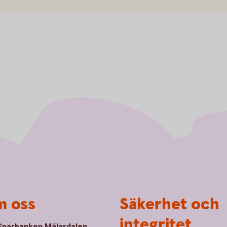
 oss
Säkerhet och
integritet
parbanken Mälardalen