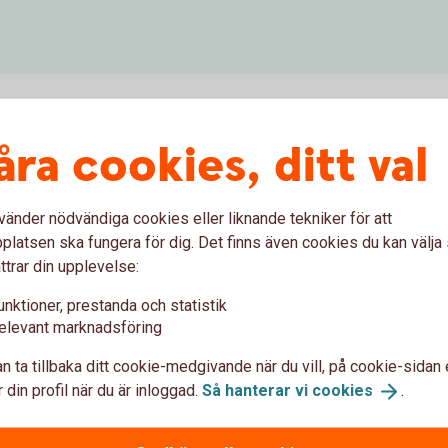
åra cookies, ditt val
d för att kontakta oss?
vänder nödvändiga cookies eller liknande tekniker för att
ig för att vi ska kunna hjälpa dig. Detta kan du
latsen ska fungera för dig. Det finns även cookies du kan välj
ttrar din upplevelse:
D
unktioner, prestanda och statistik
N-kod för att
ringa
elevant marknadsföring
n ta tillbaka ditt cookie-medgivande när du vill, på cookie-sidan 
 din profil när du är inloggad.
Så hanterar vi
cookies
.
jälvbetjäningen