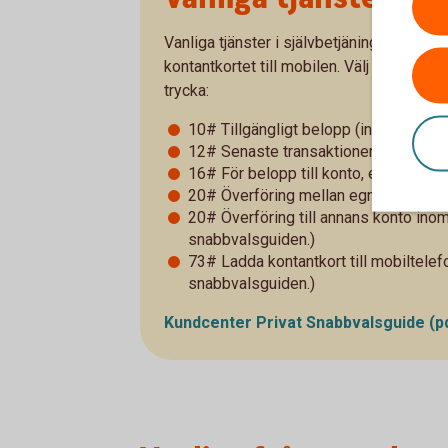
Vanliga tjänster i självbetjäningen är att 
kontantkortet till mobilen. Välj att gå dir
trycka:
10# Tillgängligt belopp (inklusive eve
12# Senaste transaktioner
16# För belopp till konto, ej bokförda 
20# Överföring mellan egna och ge
20# Överföring till annans konto inom
snabbvalsguiden.)
73# Ladda kontantkort till mobiltelef
snabbvalsguiden.)
Kundcenter Privat Snabbvalsguide
(p