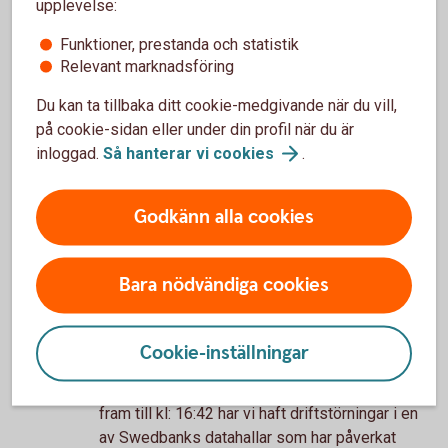
har vi haft driftstörning i tjänsten (SAK, KRF)
upplevelse:
och felaktiga uppgifter om kundernas privatlån
Funktioner, prestanda och statistik
har levererats till UC. /OK.
Relevant marknadsföring
Du kan ta tillbaka ditt cookie-medgivande när du vill,
på cookie-sidan eller under din profil när du är
meddelande i pdf-format
inloggad.
Så hanterar vi
cookies
.
Publicerad 2026-02-24
Godkänn alla cookies
2026-01-31
Driftstörning i betaltjänsten Swish (2026-
Bara nödvändiga cookies
01-31) /OK.
Swedbank och Sparbankerna
Cookie-inställningar
Åtgärdat
Under lördag den 31: a januari 2026 kl: 15:39
fram till kl: 16:42 har vi haft driftstörningar i en
av Swedbanks datahallar som har påverkat