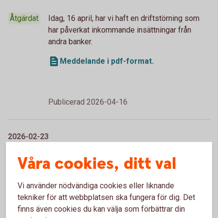
Åtgärdat
Idag, 16 april, har vi haft en driftstörning som
har påverkat inkommande insättningar från
andra banker.
Meddelande i pdf-format.
Publicerad 2026-04-16
2026-02-23
Driftstörning i tjänsten (SAK, KRF) (2026-
Våra cookies, ditt val
02-19) /OK
Swedbank och sparbankerna
Vi använder nödvändiga cookies eller liknande
tekniker för att webbplatsen ska fungera för dig. Det
Åtgärdat
Under torsdag den 19:e februari 2026 kl: 15:02
finns även cookies du kan välja som förbättrar din