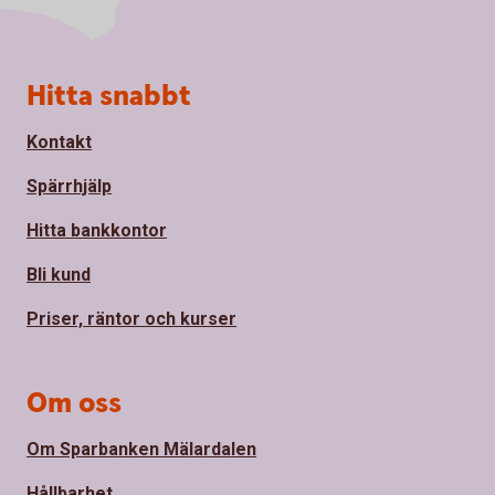
Sidfot
Hitta snabbt
Kontakt
Spärrhjälp
Hitta bankkontor
Bli kund
Priser, räntor och kurser
Om oss
Om Sparbanken Mälardalen
Hållbarhet