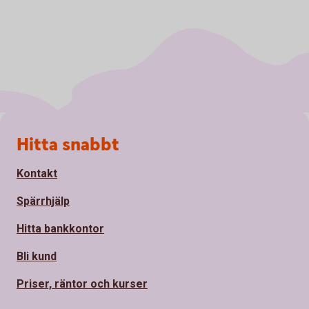
Sidfot
Hitta snabbt
Kontakt
Spärrhjälp
Hitta bankkontor
Bli kund
Priser, räntor och kurser