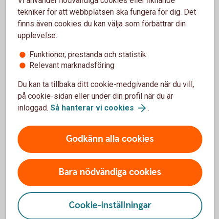
Vi använder nödvändiga cookies eller liknande
tekniker för att webbplatsen ska fungera för dig. Det
finns även cookies du kan välja som förbättrar din
upplevelse:
Funktioner, prestanda och statistik
Enklare betalningar
Relevant marknadsföring
Du kan ta tillbaka ditt cookie-medgivande när du vill,
QR-koder används även för Swish. Med dessa blir
på cookie-sidan eller under din profil när du är
betalningarna enklare och du kan swisha snabbare.
inloggad.
Så hanterar vi cookies
.
Du kan skanna andras QR-koder, visa din QR-kod och
skapa en egen.
Godkänn alla cookies
Swish med QR-kod och instruktionsfilmer
(swish.nu)
Bara nödvändiga cookies
Cookie-inställningar
Skanna QR-kod