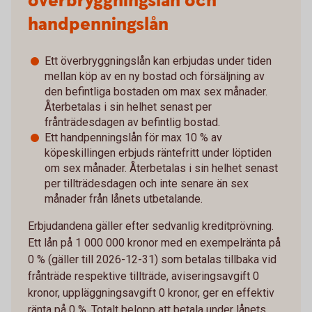
överbryggningslån och
handpenningslån
Ett överbryggningslån kan erbjudas under tiden
mellan köp av en ny bostad och försäljning av
den befintliga bostaden om max sex månader.
Återbetalas i sin helhet senast per
frånträdesdagen av befintlig bostad.
Ett handpenningslån för max 10 % av
köpeskillingen erbjuds räntefritt under löptiden
om sex månader. Återbetalas i sin helhet senast
per tillträdesdagen och inte senare än sex
månader från lånets utbetalande.
Erbjudandena gäller efter sedvanlig kreditprövning.
Ett lån på 1 000 000 kronor med en exempelränta på
0 % (gäller till 2026-12-31) som betalas tillbaka vid
frånträde respektive tillträde, aviseringsavgift 0
kronor, uppläggningsavgift 0 kronor, ger en effektiv
ränta på 0 %. Totalt belopp att betala under lånets