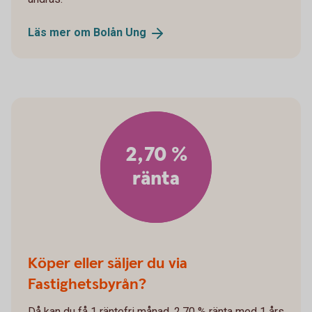
Läs mer om Bolån
Ung
2,70 %
ränta
Köper eller säljer du via
Fastighetsbyrån?
Då kan du få 1 räntefri månad, 2,70 % ränta med 1 års