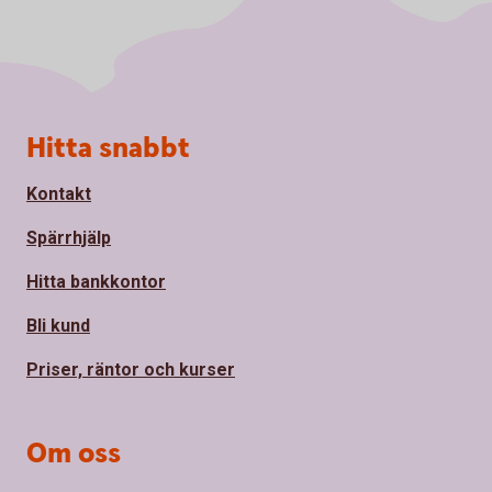
Sidfot
Hitta snabbt
Kontakt
Spärrhjälp
Hitta bankkontor
Bli kund
Priser, räntor och kurser
Om oss