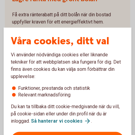
Få extra ränterabatt på ditt bolån när din bostad
uppfyller kraven för ett energieffektivt hem.
Grönt bolån - så funkar
det
Våra cookies, ditt val
Vi använder nödvändiga cookies eller liknande
tekniker för att webbplatsen ska fungera för dig. Det
finns även cookies du kan välja som förbättrar din
0 % ränta på överbryggningslån
upplevelse:
Funktioner, prestanda och statistik
Just nu får du 0 % ränta på överbryggningslån
Relevant marknadsföring
när du tar bolån hos oss.
Du kan ta tillbaka ditt cookie-medgivande när du vill,
Erbjudandet gäller när du tecknar ett
på cookie-sidan eller under din profil när du är
överbryggningslån med utbetalning senast 31
inloggad.
Så hanterar vi
cookies
.
december 2026.