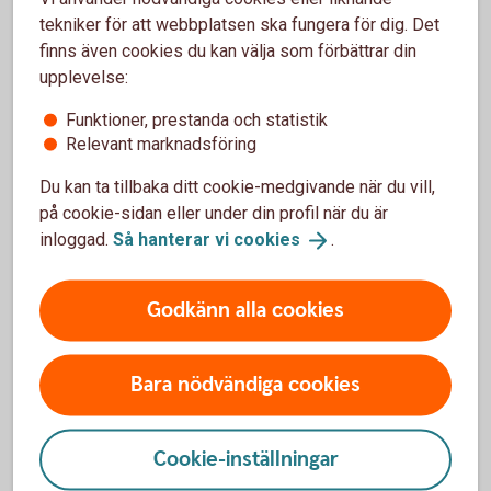
Du kan ändra återbetalningsskydd genom att logga in hos
tekniker för att webbplatsen ska fungera för dig. Det
din valcentral, logga in i försäkringsportalen Mina
finns även cookies du kan välja som förbättrar din
Försäkringar eller använda en blankett, beroende på vilket
upplevelse:
avtal du har. Vi har samlat alla länkar och blanketter nedan.
Funktioner, prestanda och statistik
Relevant marknadsföring
Ändring av återbetalningsskydd
Du kan ta tillbaka ditt cookie-medgivande när du vill,
på cookie-sidan eller under din profil när du är
inloggad.
Så hanterar vi
cookies
.
Godkänn alla cookies
Mer information
Bara nödvändiga cookies
Cookie-inställningar