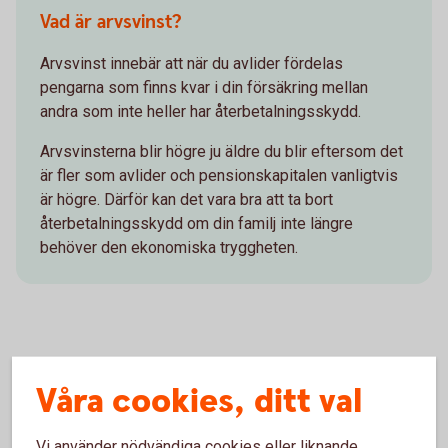
Vad är arvsvinst?
Arvsvinst innebär att när du avlider fördelas
pengarna som finns kvar i din försäkring mellan
andra som inte heller har återbetalningsskydd.
Arvsvinsterna blir högre ju äldre du blir eftersom det
är fler som avlider och pensionskapitalen vanligtvis
är högre. Därför kan det vara bra att ta bort
återbetalningsskydd om din familj inte längre
behöver den ekonomiska tryggheten.
Om du vill lägga till eller ta bort
Våra cookies, ditt val
återbetalningsskydd
Vi använder nödvändiga cookies eller liknande