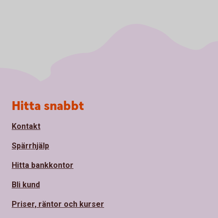
Sidfot
Hitta snabbt
Kontakt
Spärrhjälp
Hitta bankkontor
Bli kund
Priser, räntor och kurser