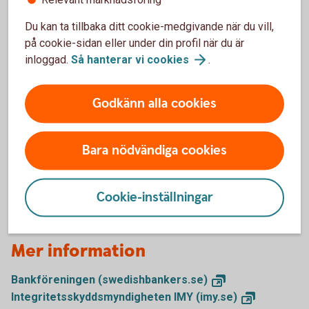
Var behandlas dina personuppgifter?
Du kan ta tillbaka ditt cookie-medgivande när du vill,
Vilka rättigheter har du?
på cookie-sidan eller under din profil när du är
inloggad.
Så hanterar vi
cookies
.
Hur länge sparar vi dina personuppgifter?
Godkänn alla cookies
Direktmarknadsföring
Bara nödvändiga cookies
Kontakta oss, dataskyddsombudet eller
Integritetsskyddsmyndigheten
Cookie-inställningar
Mer information
Bankföreningen
(swedishbankers.se)
Integritetsskyddsmyndigheten IMY
(imy.se)