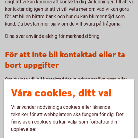
sagt att vi kan komma att kontakta dig. Anledningen till att vi
kontaktar dig igen är att vi vill veta mer om vad vi kan göra
för att bli en bättre bank och hur du kan bli mer nöjd som
kund. Du bestämmer själv om du vill svara på frågorna.
Dina svar används aldrig för marknadsföring.
För att inte bli kontaktad eller ta
bort uppgifter
Om du inte vill bli kontaktad för kundundersökningar, eller
om du ångrar att du deltagit i en undersökning som inte är
Våra cookies, ditt val
anonym, kan du kontakta oss och be att vi tar bort dina svar.
Välkommen in till ditt bankkontor eller
Vi använder nödvändiga cookies eller liknande
ring 0771-82 70 00
.
tekniker för att webbplatsen ska fungera för dig. Det
finns även cookies du kan välja som förbättrar din
Information om behandling av
upplevelse: