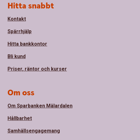
Sidfot
Hitta snabbt
Kontakt
Spärrhjälp
Hitta bankkontor
Bli kund
Priser, räntor och kurser
Om oss
Om Sparbanken Mälardalen
Hållbarhet
Samhällsengagemang