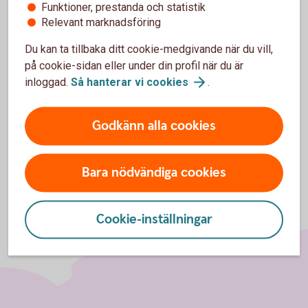
personuppgifter
Funktioner, prestanda och statistik
Relevant marknadsföring
Personuppgifter som samlas in i samband med
Du kan ta tillbaka ditt cookie-medgivande när du vill,
kundundersökningar hanteras enligt gällande lagstiftning
på cookie-sidan eller under din profil när du är
och sparas som längst i två år.
inloggad.
Så hanterar vi
cookies
.
Läs mer om behandling av
personuppgifter
Godkänn alla cookies
Bara nödvändiga cookies
Cookie-inställningar