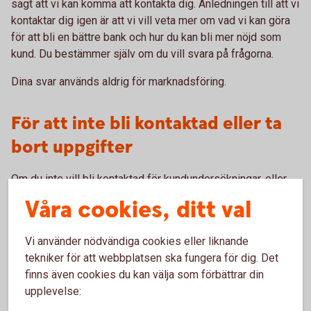
sagt att vi kan komma att kontakta dig. Anledningen till att vi
kontaktar dig igen är att vi vill veta mer om vad vi kan göra
för att bli en bättre bank och hur du kan bli mer nöjd som
kund. Du bestämmer själv om du vill svara på frågorna.
Dina svar används aldrig för marknadsföring.
För att inte bli kontaktad eller ta
bort uppgifter
Om du inte vill bli kontaktad för kundundersökningar, eller
om du ångrar att du deltagit i en undersökning som inte är
Våra cookies, ditt val
anonym, kan du kontakta oss och be att vi tar bort dina svar.
Välkommen in till ditt bankkontor eller
Vi använder nödvändiga cookies eller liknande
ring 0771-82 70 00
.
tekniker för att webbplatsen ska fungera för dig. Det
finns även cookies du kan välja som förbättrar din
Information om behandling av
upplevelse: