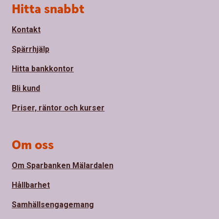
Sidfot
Hitta snabbt
Kontakt
Spärrhjälp
Hitta bankkontor
Bli kund
Priser, räntor och kurser
Om oss
Om Sparbanken Mälardalen
Hållbarhet
Samhällsengagemang