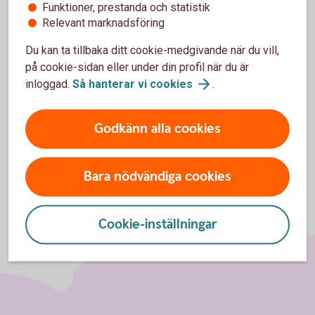
personuppgifter
Funktioner, prestanda och statistik
Relevant marknadsföring
Personuppgifter som samlas in i samband med
Du kan ta tillbaka ditt cookie-medgivande när du vill,
kundundersökningar hanteras enligt gällande lagstiftning
på cookie-sidan eller under din profil när du är
och sparas som längst i två år.
inloggad.
Så hanterar vi
cookies
.
Läs mer om behandling av
personuppgifter
Godkänn alla cookies
Bara nödvändiga cookies
Cookie-inställningar