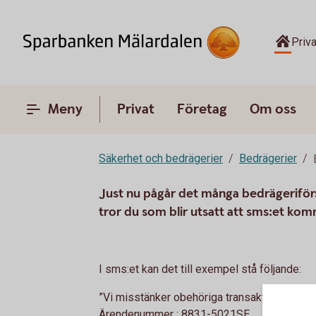
Priva
Meny
Privat
Företag
Om oss
Säkerhet och bedrägerier
Bedrägerier
Just nu pågår det många bedrägeriför
tror du som blir utsatt att sms:et ko
I sms:et kan det till exempel stå följande:
”Vi misstänker obehöriga transaktioner på d
Ärendenummer : 8831-5021SE