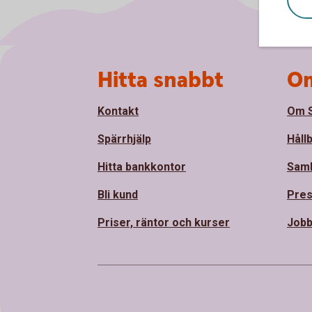
Sidfot
Hitta snabbt
Om
Kontakt
Om S
Spärrhjälp
Håll
Hitta bankkontor
Sam
Bli kund
Pre
Priser, räntor och kurser
Jobb