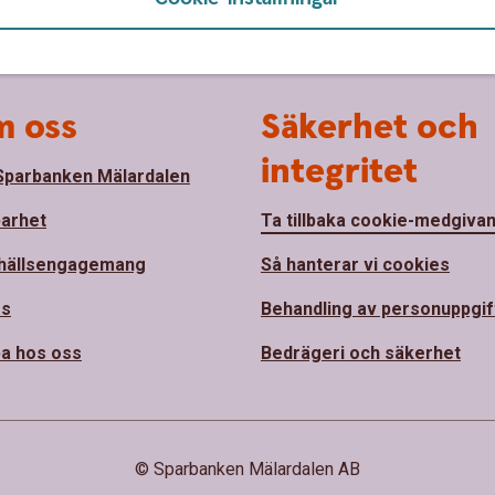
 oss
Säkerhet och
integritet
parbanken Mälardalen
barhet
Ta tillbaka cookie-medgiva
hällsengagemang
Så hanterar vi cookies
ss
Behandling av personuppgif
a hos oss
Bedrägeri och säkerhet
© Sparbanken Mälardalen AB