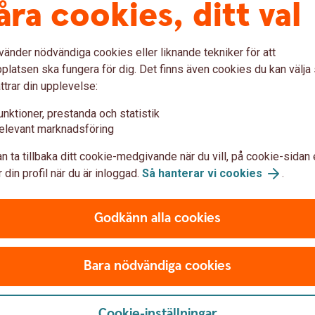
åra cookies, ditt val
vänder nödvändiga cookies eller liknande tekniker för att
latsen ska fungera för dig. Det finns även cookies du kan välj
t ändras varje dag. Dessutom har många av
ttrar din upplevelse:
kort Mastercard som börjar på just 5168.
unktioner, prestanda och statistik
 via våra vanliga kontaktvägar.
elevant marknadsföring
n ta tillbaka ditt cookie-medgivande när du vill, på cookie-sidan 
 din profil när du är inloggad.
Så hanterar vi cookies
.
Godkänn alla cookies
Bara nödvändiga cookies
Cookie-inställningar