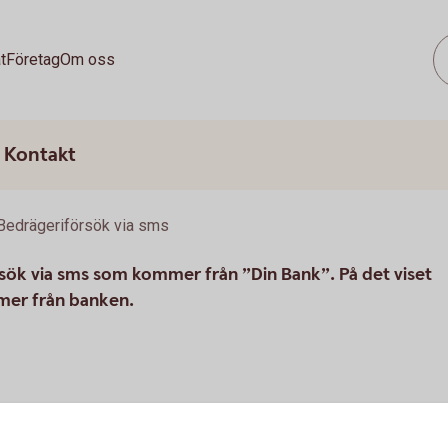
t
Företag
Om oss
Kontakt
Bedrägeriförsök via sms
sök via sms som kommer från ”Din Bank”. På det viset
mmer från banken.
itt kort som börjar med 5168**