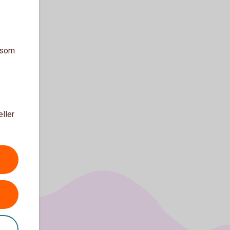
a som
eller