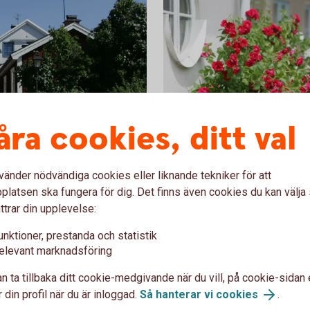
åra cookies, ditt val
Blommande häck
Företag
vänder nödvändiga cookies eller liknande tekniker för att
Till rådgivning för före
latsen ska fungera för dig. Det finns även cookies du kan välj
ttrar din upplevelse:
unktioner, prestanda och statistik
elevant marknadsföring
n ta tillbaka ditt cookie-medgivande när du vill, på cookie-sidan 
 din profil när du är inloggad.
Så hanterar vi cookies
.