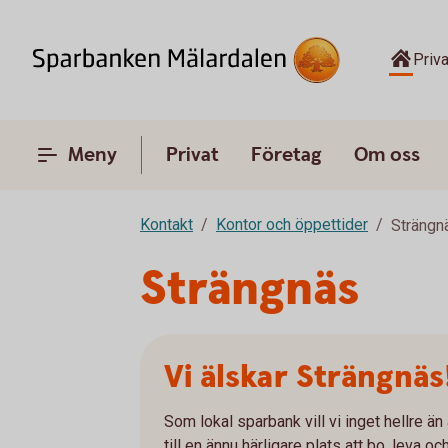
Priva
Meny
Privat
Företag
Om oss
Kontakt
Kontor och öppettider
Strängn
Strängnäs
Vi älskar Strängnäs
Som lokal sparbank vill vi inget hellre 
till en ännu härligare plats att bo, leva och