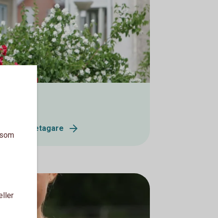
tag och företagare
a som
eller