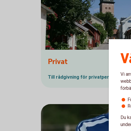
V
Strängnäs Domkyrka
Privat
Vi an
Till rådgivning för privatpersoner
webbp
förbä
F
R
Du ka
under