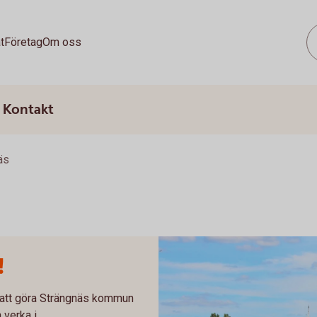
t
Företag
Om oss
Kontakt
äs
!
än att göra Strängnäs kommun
 verka i.