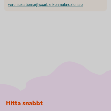
veronica.stierna@sparbankenmalardalen.se
Sidfot
Hitta snabbt