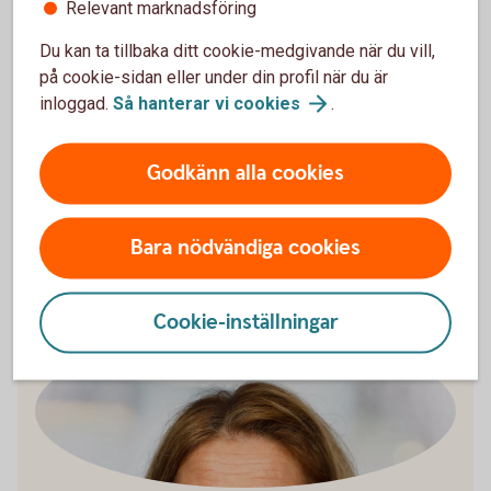
Relevant marknadsföring
Du kan ta tillbaka ditt cookie-medgivande när du vill,
på cookie-sidan eller under din profil när du är
inloggad.
Så hanterar vi
cookies
.
Jukka Ollila
Rådgivare Företag
Godkänn alla cookies
016-15 81 49
jukka.ollila@sparbankenmalardalen.se
Bara nödvändiga cookies
Cookie-inställningar