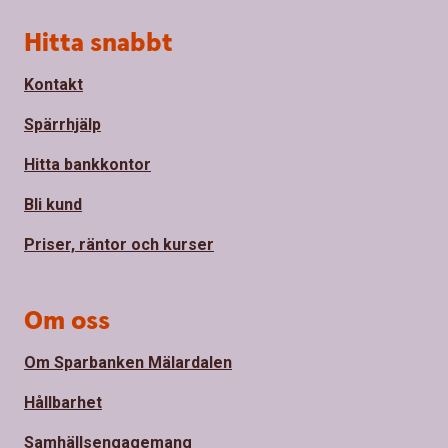
Sidfot
Hitta snabbt
Kontakt
Spärrhjälp
Hitta bankkontor
Bli kund
Priser, räntor och kurser
Om oss
Om Sparbanken Mälardalen
Hållbarhet
Samhällsengagemang