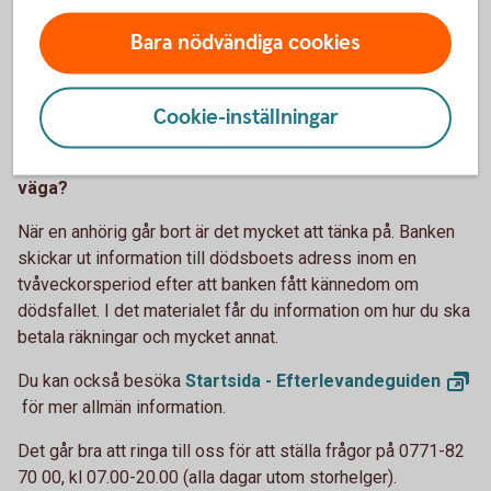
gjort en polisanmälan. Du kan också boka en tid via din
Bara nödvändiga cookies
internetbank eller app för att få hjälp på kontoret.
Vid pågående bedrägeri – ring vårt akutnummer: 08-
Cookie-inställningar
411 10 11.
Jag har en nära anhörig som har avlidit, hur går jag till
väga?
När en anhörig går bort är det mycket att tänka på. Banken
skickar ut information till dödsboets adress inom en
tvåveckorsperiod efter att banken fått kännedom om
dödsfallet. I det materialet får du information om hur du ska
betala räkningar och mycket annat.
Du kan också besöka
Startsida -
Efterlevandeguiden
för mer allmän information.
Det går bra att ringa till oss för att ställa frågor på 0771-82
70 00, kl 07.00-20.00 (alla dagar utom storhelger).