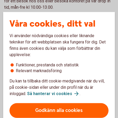
för ett besök hos oss eller besöka kontoret på vår drop in
tid, mån-fre kl 10.00-13.00.
Jag fyller snart 18 år, hur går jag till väga för att kunna
Våra cookies, ditt val
betala räkningar och få behålla Mobilt BankId?
Välkommen in på vår drop in tid, mån-fre kl 10.00-13.00. Du
Vi använder nödvändiga cookies eller liknande
kan också boka tid genom att ringa oss på 0771-82 70 00,
tekniker för att webbplatsen ska fungera för dig. Det
kl 07.00-20.00 (alla dagar utom storhelger) så bokar vi en
finns även cookies du kan välja som förbättrar din
tid som passar dig.
upplevelse:
Jag har blivit utsatt för ett bedrägeri och behöver
Funktioner, prestanda och statistik
hjälp. Hur går jag till väga?
Relevant marknadsföring
Du kan ta tillbaka ditt cookie-medgivande när du vill,
Gäller det ett bedrägeri som är ett kortköp kan du själv göra
på cookie-sidan eller under din profil när du är
en anmälan i din app eller internetbank. Du behöver först
inloggad.
Så hanterar vi
cookies
.
göra en polisanmälan.
Gäller det andra typer av bedrägerier så hjälper vi dig med
Godkänn alla cookies
din anmälan. Välkommen in på vår drop in tid, mån-fre kl
10.00-13.00. För att vi ska kunna hjälpa dig behöver du ha